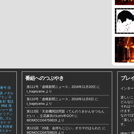
番組へのつぶやき
プレ
第111号「虚構新聞ニュース」2016年11月20日
に
番号
現
インター
t_kageyama
より
譲
メダル
ブラシ
不
楽しいこ
第110号「虚構新聞ニュース」2016年11月6日
に
傷
町
電話
どんなに
t_kageyama
より
神経
海
それは一
ジャー
鉄
けます。
第113回「天皇機関説問題（てんのうきかんせつもん
ドリアン
なのでぼ
だい）」立花麻衣のLet’s年GO!!
に
消しゴム
「楽しい
MOMOCO04759819
より
タケ
ゲ
す。
聴
利用者
第121回「20億、金持ちじじい」オカマのはらわた
に
ポスター
MOMOCO04759819
より
plra