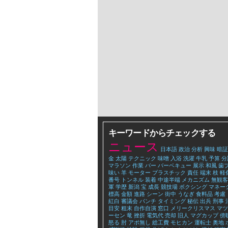
キーワードからチェックする
ニュース
日本語
政治
分析
興味
暗証
金
太陽
テクニック
味噌
入浴
洗濯
牛乳
予算
分
マラソン
作業
バー
バーベキュー
展示
和風
歯
味い
羊
モーター
プラスチック
責任
端末
枝
軽
番号
トンネル
装着
中途半端
メカニズム
無観客
軍
学歴
新潟
宝
成長
競技場
ボクシング
マネー
標高
金額
進路
シーン
街中
うなぎ
食料品
考慮
紅白
審議会
パンチ
タイミング
秘伝
出兵
刑事
目安
粗末
自作自演
窓口
メリークリスマス
マツ
ーセン
竜
挫折
電気代
売却
旧人
マグカップ
傍
怒る
肘
アポ無し
総工費
モヒカン
運転士
奥地