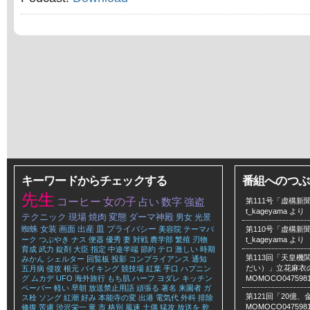
キーワードからチェックする
番組へのつぶ
先生
コーヒー
女の子
占い
数字
強盗
第111号「虚構新聞
t_kageyama
より
テクニック
現場
焼肉
変態
ダーマ神殿
男女
光景
蜘蛛
女装
画面
出産
皿
プライバシー
美容院
テーマパ
第110号「虚構新聞
ーク
つぶやき
ナス
便器
優秀
妻
対戦
農学部
繁殖
刃物
t_kageyama
より
育成
武力
錠剤
大臣
指定
中途半端
節約
テロ
激しい
時期
第113回「天皇
みかん
シェルター
回覧板
投影
コンプライアンス
通知
だい）」立花麻衣のLe
五月病
侵攻
根元
バイキング
競技場
紅葉
手口
ハプニン
グ
ムカデ
UFO
海外旅行
もち肌
ハーフ
ヨダレ
キッチン
MOMOCO047598
ペーパー
軽い
早朝
放送禁止用語
頑張る
著名
来園者
ガ
第121回「20億
ス栓
ソング
紅潮
好み
本能寺の変
出港
電気代
外科
排除
MOMOCO047598
修復
苦慮
渋沢栄一
竜
市
格別
風速
土偶
猛攻
放送を
乾