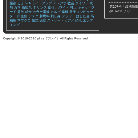
燥剤
しょうゆ
ライトアップ
テレアポ
教会
ダイソー
晩
第107号「虚構新聞
酌
カマ
高知県
IT
リンス
奉仕
ホワイト
村上
キャットフ
gisuke11
より
ード
勇敢
成金
カラー電波
カルビ
爆破
量子コンピュー
ター
白血病
デスク
新燃料
刺し身
フラワー
はした金
高
精細
本マグロ
儀式
温度
ストリートピアノ
婚活
エンデ
ィング
Copyright © 2010-2026 plray［プレイ］ All Rights Reserved.