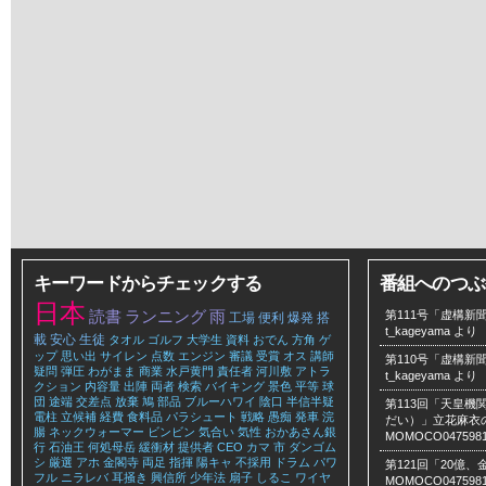
キーワードからチェックする
番組へのつぶ
日本
読書
ランニング
雨
第111号「虚構新聞
工場
便利
爆発
搭
t_kageyama
より
載
安心
生徒
タオル
ゴルフ
大学生
資料
おでん
方角
ゲ
ップ
思い出
サイレン
点数
エンジン
審議
受賞
オス
講師
第110号「虚構新聞
疑問
弾圧
わがまま
商業
水戸黄門
責任者
河川敷
アトラ
t_kageyama
より
クション
内容量
出陣
両者
検索
バイキング
景色
平等
球
団
途端
交差点
放棄
鳩
部品
ブルーハワイ
陰口
半信半疑
第113回「天皇
電柱
立候補
経費
食料品
パラシュート
戦略
愚痴
発車
浣
だい）」立花麻衣のLe
腸
ネックウォーマー
ビンビン
気合い
気性
おかあさん銀
MOMOCO047598
行
石油王
何処母岳
緩衝材
提供者
CEO
カマ
市
ダンゴム
シ
厳選
アホ
金閣寺
両足
指揮
陽キャ
不採用
ドラム
パワ
第121回「20億
フル
ニラレバ
耳掻き
興信所
少年法
扇子
しるこ
ワイヤ
MOMOCO047598