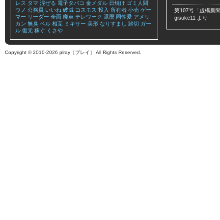
レス
タマ
混ぜる
電子タバコ
金メダル
日焼け
ゴミ人間
ウノ
公務員
いいね
破滅
コスモス
投入
所有者
小売
ゲー
第107号「虚構新聞
マー
リーダー
全面
廃車
テレワーク
還暦
同性愛
アメリ
gisuke11
より
カン
無臭
ベル
相互
ミキサー
美形
なりすまし
踏切
ガー
ル
復元
稼ぐ
くさや
Copyright © 2010-2026 plray［プレイ］ All Rights Reserved.