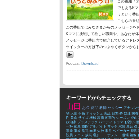
この番組「オ
でもあるK
うという番
こちらの番
この番組ではみなさまからのメッセージを
Kママに挑戦して欲しい職業や、あなたが
メッセージは番組内で紹介しているアドレ
ツイッターの方は下のつぶやくボタンから
Podcast:
Download
キーワードからチェックする
山田
お金
商品
教師
セクシー
アナウン
物
人形
不倫
ティッシュ
実証
目撃
夢
奴隷
栄養
門
飲食
サイズ
機械
高騰
画期的
シーズン
登山
政治家
プラスチック
パーティ
ドラマ
お祝い
搬
一杯
家屋
旅館
アルバイト
マッチ
水筒
屋台
炎
事業
謙虚
鬼瓦
肉眼
失神
来月
ベビーカー
時間
説員
テニス
放棄
増加
トーナメント
道場
銅像