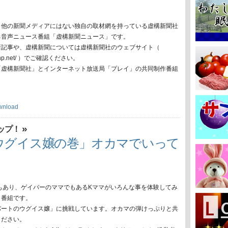
、他の新聞メディアにはない独自の取材網を持っている虚構新聞社
る音声ニュース番組「虚構新聞ニュース」です。
新記事や、虚構新聞については虚構新聞社のウェブサイト（
oko-np.net/ ）でご確認ください。
「虚構新聞社」とインターネット放送局「プレイ」の共同制作番組
wnload
»
ップ！
ウグイス嬢の巻」オカマでいって
もあり、ゲイバーのママでもあるKママがいろんな事を体験してみ
う番組です。
パートのウグイス嬢」に挑戦しています。オカマの弾けっぷりと共
ください。