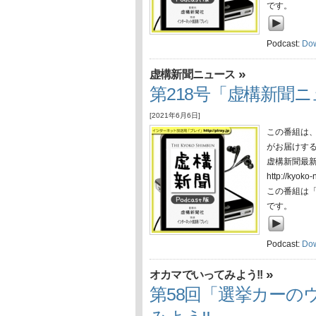
です。
Podcast:
Do
»
虚構新聞ニュース
第218号「虚構新聞ニ
[2021年6月6日]
この番組は
がお届けす
虚構新聞最
http://ky
この番組は
です。
Podcast:
Do
»
オカマでいってみよう!!
第58回「選挙カーの