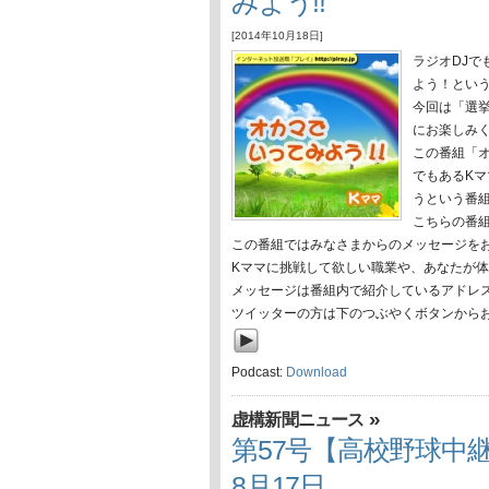
みよう!!
[2014年10月18日]
ラジオDJで
よう！とい
今回は「選
にお楽しみ
この番組「オ
でもあるK
うという番
こちらの番
この番組ではみなさまからのメッセージを
Kママに挑戦して欲しい職業や、あなたが
メッセージは番組内で紹介しているアドレ
ツイッターの方は下のつぶやくボタンから
Podcast:
Download
»
虚構新聞ニュース
第57号【高校野球中継
8月17日