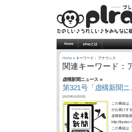
Home
plrayとは
Home
» キーワード： アナウンス
関連キーワード：
»
虚構新聞ニュース
第321号「虚構新聞ニュ
[2025年10月5日]
この番組は
がお届けす
虚構新聞最
http://ky
この番組は