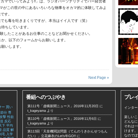
カマでいってみよう!!」は、ラジオパーソナリティでバー経営者
ママがこの世の中にあるいろいろな物事をオカマ的に体験してみよ
組です。
組でも毒を吐きまくりですが、本当はイイ人です（笑）
お待ちしています。
体験したことがあるお仕事のことなどお聞かせください。
スか、以下のフォームからお願いします。
お願いします。
Next Page »
番組へのつぶやき
プレ
第111号「虚構新聞ニュース」2016年11月20日
に
サー
買い
インター
t_kageyama
より
節分
専
攻撃
性欲
楽しいこ
第110号「虚構新聞ニュース」2016年11月6日
に
送
反応
どんなに
t_kageyama
より
天下
平均
それは一
差
品質
解
けます。
第113回「天皇機関説問題（てんのうきかんせつもん
剃毛
入学
なのでぼ
だい）」立花麻衣のLet’s年GO!!
に