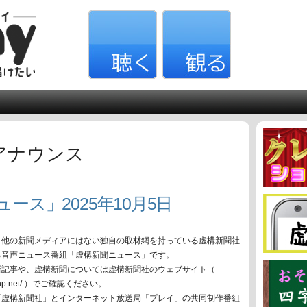
アナウンス
ース」2025年10月5日
、他の新聞メディアにはない独自の取材網を持っている虚構新聞社
る音声ニュース番組「虚構新聞ニュース」です。
新記事や、虚構新聞については虚構新聞社のウェブサイト（
oko-np.net/ ）でご確認ください。
「虚構新聞社」とインターネット放送局「プレイ」の共同制作番組