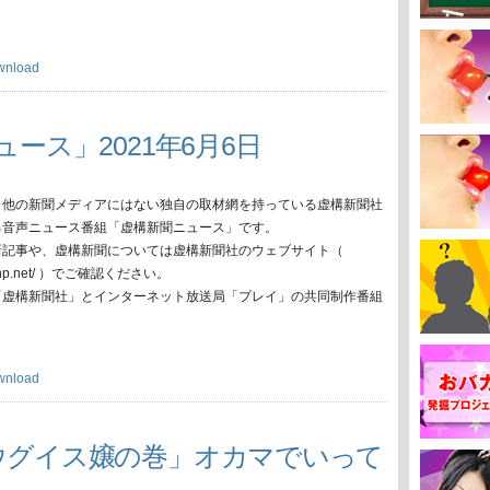
wnload
ュース」2021年6月6日
、他の新聞メディアにはない独自の取材網を持っている虚構新聞社
る音声ニュース番組「虚構新聞ニュース」です。
新記事や、虚構新聞については虚構新聞社のウェブサイト（
oko-np.net/ ）でご確認ください。
「虚構新聞社」とインターネット放送局「プレイ」の共同制作番組
wnload
ウグイス嬢の巻」オカマでいって