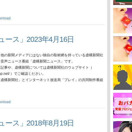
wnload
ース」2023年4月16日
、他の新聞メディアにはない独自の取材網を持っている虚構新聞社
る音声ニュース番組「虚構新聞ニュース」です。
新記事や、虚構新聞については虚構新聞社のウェブサイト（
oko-np.net/ ）でご確認ください。
「虚構新聞社」とインターネット放送局「プレイ」の共同制作番組
wnload
ース」2018年8月19日