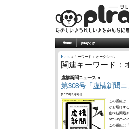
Home
plrayとは
Home
» キーワード： オークション
関連キーワード：
»
虚構新聞ニュース
第308号「虚構新聞ニ
[2025年3月9日]
この番組は
がお届けす
虚構新聞最
http://ky
この番組は