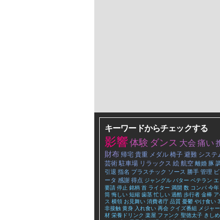
キーワードからチェックする
影響
体験
ダンス
大会
痛い
財布
帰宅
貴重
メダル
椅子
避難
システ
芸術
駐車場
リラックス
絵
航空
離婚
豚
引退
指名
プラスチック
ソース
勝手
管理
ビ
ータ
感謝
得点
ジャングル
バター
ベテラン
エ
要請
停止
銘柄
首
ライター
満開
数
コンパ
今年
筒
悔しい
短縮
歯茎
忙しい
過酷
歩行者
金棒
ア
ス
横領
お見舞い
消費者庁
品質
憂鬱
やけ食い
非接触
黄身
入れ食い
再会
クイズ番組
メジャー
材
栄養ドリンク
楽屋
ファンク
聖徳太子
きしめ