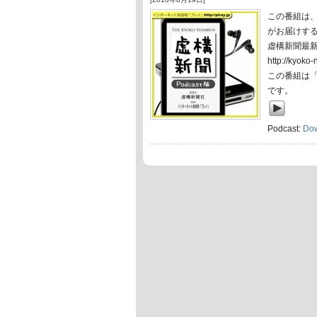
この番組は
がお届けす
虚構新聞最
http://ky
この番組は
です。
Podcast:
Do