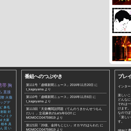
番組へのつぶやき
プレ
携帯
胸
第111号「虚構新聞ニュース」2016年11月20日
に
インター
t_kageyama
より
ム
直接
楽しいこ
第110号「虚構新聞ニュース」2016年11月6日
に
調整
火傷
どんなに
t_kageyama
より
ッグデ
それは一
ビ
鼻毛
けます。
第113回「天皇機関説問題（てんのうきかんせつもん
射殺
封
なのでぼ
だい）」立花麻衣のLet’s年GO!!
に
ベノミク
「楽しい
MOMOCO04759819
より
3d
大家
す。
根本
具
第121回「20億、金持ちじじい」オカマのはらわた
に
ん
芸
い
MOMOCO04759819
より
plra