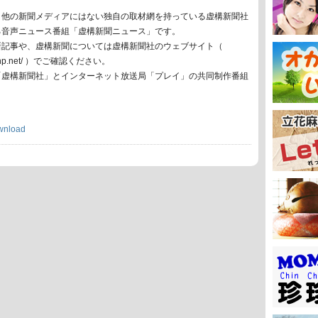
、他の新聞メディアにはない独自の取材網を持っている虚構新聞社
る音声ニュース番組「虚構新聞ニュース」です。
新記事や、虚構新聞については虚構新聞社のウェブサイト（
oko-np.net/ ）でご確認ください。
「虚構新聞社」とインターネット放送局「プレイ」の共同制作番組
wnload