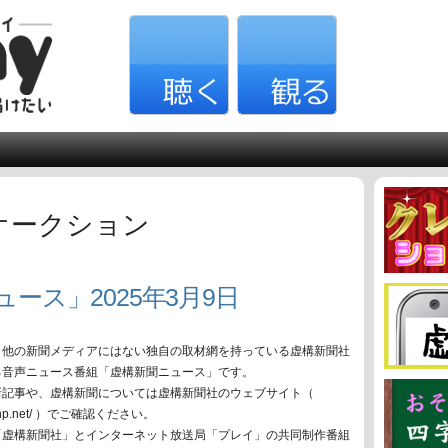
オークション
ュース」2025年3月9日
、他の新聞メディアにはない独自の取材網を持っている虚構新聞社
る音声ニュース番組「虚構新聞ニュース」です。
新記事や、虚構新聞については虚構新聞社のウェブサイト（
oko-np.net/ ）でご確認ください。
「虚構新聞社」とインターネット放送局「プレイ」の共同制作番組