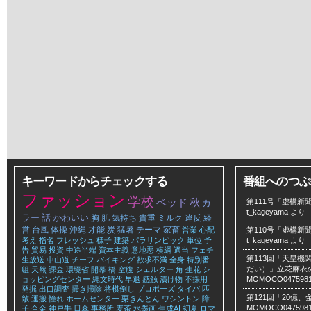
キーワードからチェックする
番組へのつぶ
ファッション
学校
ベッド
秋
第111号「虚構新聞
カ
t_kageyama
より
ラー
話
かわいい
胸
肌
気持ち
貴重
ミルク
違反
経
営
台風
体操
沖縄
才能
炭
猛暑
テーマ
家畜
営業
心配
第110号「虚構新聞
考え
指名
フレッシュ
様子
建築
パラリンピック
単位
予
t_kageyama
より
告
貿易
投資
中途半端
資本主義
意地悪
横綱
適当
フェチ
第113回「天皇
生放送
中山道
チーフ
バイキング
欲求不満
全身
特別番
だい）」立花麻衣のLe
組
天然
課金
環境省
開幕
橋
空腹
シェルター
角
生花
シ
ョッピングセンター
縄文時代
早退
感触
漬け物
不採用
MOMOCO047598
発掘
出口調査
掃き掃除
将棋倒し
プロポーズ
タイパ
匹
第121回「20億
敵
運搬
憧れ
ホームセンター
栗きんとん
ワシントン
障
MOMOCO047598
子
合金
神戸牛
日傘
事務所
麦茶
水墨画
生成AI
初夏
ロマ