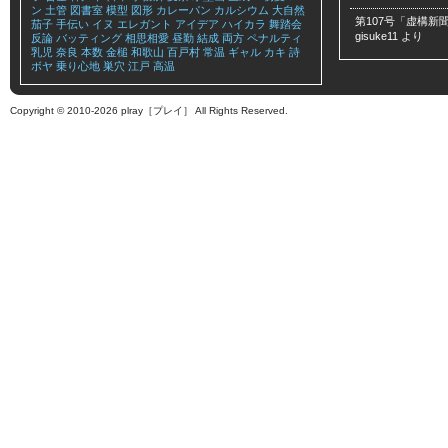
ン
土管
図書室
模型
図形
カレーパン
カルシウム
大自然
第107号「虚構新聞
茄子
手伝い
イヌ
エレガント
アイデア
ハイカラ
舞踏会
gisuke11
より
反論
バッティング
相思相愛
昼勤
結成
両方
ペナルティ
乳児
奈良
本数
金槌
和歌山
百戸村
常温
ギャル
カキ
詩
ボヤ
乗り心地
巣穴
江戸
高温
Copyright © 2010-2026 plray［プレイ］ All Rights Reserved.