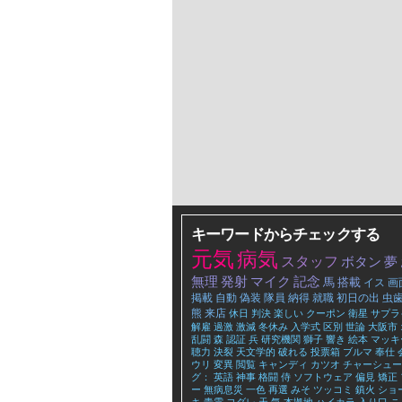
キーワードからチェックする
元気
病気
スタッフ
ボタン
夢
無理
発射
マイク
記念
馬
搭載
イス
画
掲載
自動
偽装
隊員
納得
就職
初日の出
虫
熊
来店
休日
判決
楽しい
クーポン
衛星
サプラ
解雇
過激
激減
冬休み
入学式
区別
世論
大阪市
乱闘
森
認証
兵
研究機関
獅子
響き
絵本
マッキ
聴力
決裂
天文学的
破れる
投票箱
ブルマ
奉仕
ウリ
変異
閲覧
キャンディ
カツオ
チャーシュー
グ： 英語
神事
格闘
侍
ソフトウェア
偏見
矯正
ー
無病息災
一色
再選
みそ
ツッコミ
鎮火
ショ