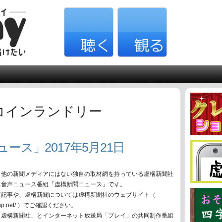
コインランドリー
ース」2017年5月21日
、他の新聞メディアにはない独自の取材網を持っている虚構新聞社
る音声ニュース番組「虚構新聞ニュース」です。
新記事や、虚構新聞については虚構新聞社のウェブサイト（
oko-np.net/ ）でご確認ください。
「虚構新聞社」とインターネット放送局「プレイ」の共同制作番組