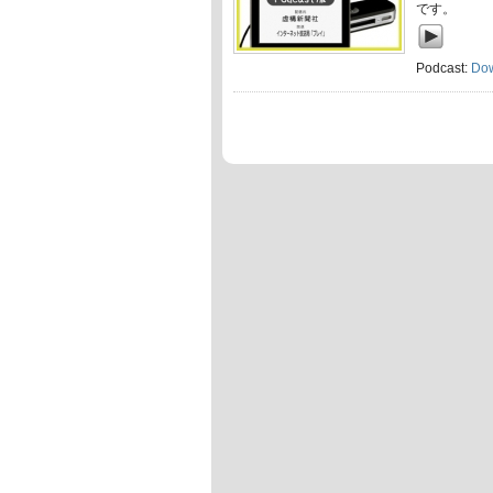
です。
Podcast:
Do