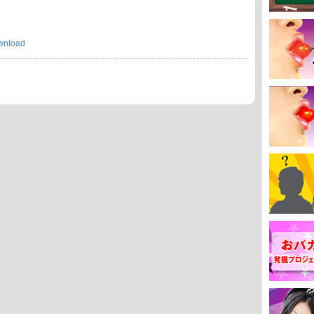
wnload