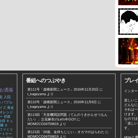
番組へのつぶやき
プレ
お洒落
第111号「虚構新聞ニュース」2016年11月20日
に
インター
t_kageyama
より
面
入院
楽しいこ
歯
バブル
第110号「虚構新聞ニュース」2016年11月6日
に
どんなに
t_kageyama
より
イズ
黄金
それは一
オレンジ
けます。
第113回「天皇機関説問題（てんのうきかんせつもん
ー
切腹
なのでぼ
だい）」立花麻衣のLet’s年GO!!
に
会得
キュ
「楽しい
MOMOCO04759819
より
麺
タ
す。
ファミリ
第121回「20億、金持ちじじい」オカマのはらわた
に
ートケー
MOMOCO04759819
より
plra