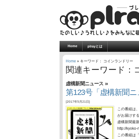
Home
plrayとは
Home
» キーワード： コインランドリー
関連キーワード：
»
虚構新聞ニュース
第123号「虚構新聞ニュ
[2017年5月21日]
この番組は
がお届けす
虚構新聞最
http://ky
この番組は