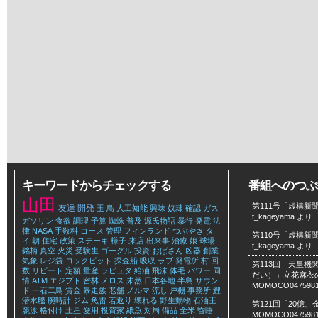
キーワードからチェックする
番組へのつぶ
山田
第111号「虚構新聞
友達
開発
玉
鳥
人工知能
興味
奴隷
確認
ガス
t_kageyama
より
ガソリン
食欲
調理
予算
蜘蛛
普及
源氏物語
暴行
発電
法
律
NASA
手数料
コース
管理
フィンランド
つぶやき
タ
第110号「虚構新聞
イ
朝
住宅
政策
ステーキ
様子
来店
出来事
治療
娘
球場
t_kageyama
より
銘柄
真空
火災
受験生
ゴーグル
投資
おばさん
凶器
創業
気象
レジ袋
コックピット
探査船
吸収
ラブ
発電所
村
回
第113回「天皇
数
リピート
定額
量産
ラピュタ
給油
飛沫
体毛
パワー
同
だい）」立花麻衣のLe
情
ATM
エジプト
密林
メロス
未然
日本各地
半島
サウン
MOMOCO047598
ド
一石二鳥
賃金
暴走族
老舗
ノルマ
流し
戸棚
事務所
鯉
潜水艦
腕時計
ジム
魚雷
若返り
壊れる
野生動物
石油王
第121回「20億
競泳
格付け
土星
愛用
投資家
紙魚
対局
備品
全米
昏睡
MOMOCO047598