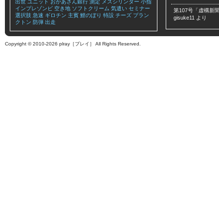
出世
ユニット
おかあさん銀行
測定
メスシリンダー
小指
インプレゾンビ
空き地
ソフトクリーム
気遣い
セミナー
第107号「虚構新聞
選択肢
急速
ギロチン
主賓
鯉のぼり
特設
チーズ
プラン
gisuke11
より
クトン
防弾
出走
Copyright © 2010-2026 plray［プレイ］ All Rights Reserved.