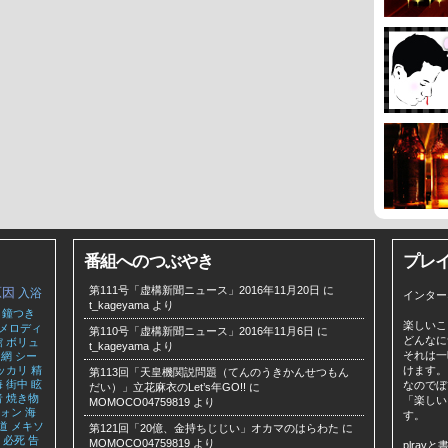
番組へのつぶやき
プレ
第111号「虚構新聞ニュース」2016年11月20日
に
原因
入浴
インター
t_kageyama
より
鐘つき
楽しいこ
メロディ
第110号「虚構新聞ニュース」2016年11月6日
に
どんなに
館
ボリュ
t_kageyama
より
それは一
網
シー
ッカリ
精
けます。
第113回「天皇機関説問題（てんのうきかんせつもん
海
街中
眩
なのでぼ
だい）」立花麻衣のLet’s年GO!!
に
者
焼き物
「楽しい
MOMOCO04759819
より
ォン
海
す。
道
メキソ
第121回「20億、金持ちじじい」オカマのはらわた
に
必死
告
MOMOCO04759819
より
plra