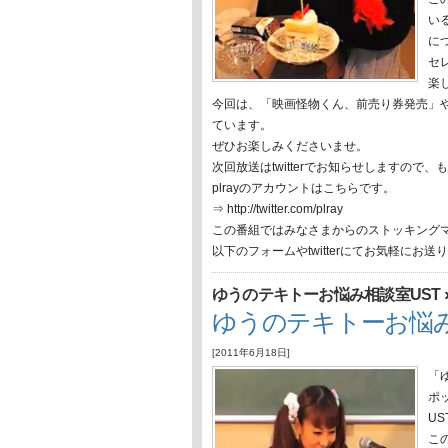
い
に
セ
楽
今回は、「映画怪物くん、前売り券発売」
ています。
ぜひお楽しみくださいませ。
次回放送はtwitterでお知らせしますの
plrayのアカウントはこちらです。
⇒ http://twitter.com/plray
この番組ではみなさまからのストッキング
以下のフォームやtwitterにてお気軽にお
ゆうのテキトーお悩み相談室UST
ゆうのテキトーお悩み
[2011年6月18日]
「
ポ
US
こ