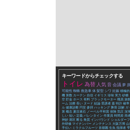
キーワードからチェックする
トイレ
為替
人気
音
会議
夢
可能性
蜘蛛
救急車
体
髪型
シワ
妊娠
積極的
機
算数
カーテン
自信
イギリス
珍味
実力
砂糖
空
貯金
ホース
有料
ブラックモーター
職員
旅
ーム
治療
長い
ヌード
結論
受講者
蓋
特許
確率
ル
健康診断
円安
参拝
ハッキング
豚骨
誤解
ガ
算
概念
夏目漱石
ノーベル平和賞
保険
気圧
深
しい
短い
定義
バレンタイン
作業員
時間差
両
神妙
港区
断る
角質
インバウンド
ショルダーフ
外研修
マイナンバー
メンテナンス
大阪万博
山
手伝い
ミラクルフルーツ
首都圏
生魚
指揮者
雫