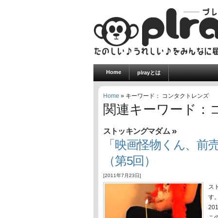
Home
plrayとは
Home
» キーワード： コンタクトレンズ
関連キーワード：
»
ストッキングマダム
「映画怪物くん、前
（第5回）
[2011年7月23日]
ス
す
20
こ