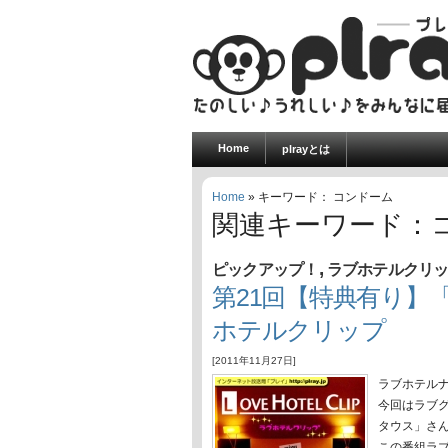
Home
plrayとは
Home
» キーワード： コンドーム
関連キーワード：
,
ピックアップ！
ラブホテルクリ
第21回【特典有り】「
ホテルクリップ
[2011年11月27日]
ラブホテル
今回はラブ
タウス」さ
この番組ラ