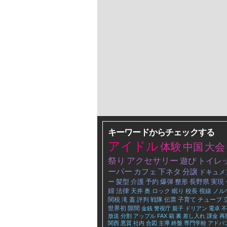
キーワードからチェックする
アイドル
体験
中国
大会
祭り
アクセサリー
遊び
トイレ
ーパー
カフェ
下ネタ
分譲
ドキュメ
ー
髪型
介護
予約
爆弾
整形
長野県
実現
婦
法律
天井
奥
ロック
眠り
校長
視線
ノル
関税
滝
蓋
評判
戦隊
伝票
子育て
チューブ
世界初
隙間
金銭
警視庁
親子
ドリアン
電卓
不
放送
分割
アップル
FAX
箱
裏
差し入れ
課金
再
関西
悪質
社内
合図
主導
終盤
専門学校
アドバ