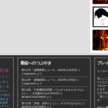
番組へのつぶやき
プレ
社会
第111号「虚構新聞ニュース」2016年11月20日
に
インター
t_kageyama
より
ットペ
楽しいこ
第110号「虚構新聞ニュース」2016年11月6日
に
ンタリ
どんなに
t_kageyama
より
それは一
ゼミ
主
けます。
第113回「天皇機関説問題（てんのうきかんせつもん
ウェー
なのでぼ
だい）」立花麻衣のLet’s年GO!!
に
立入禁止
「楽しい
MOMOCO04759819
より
具合
生
す。
開
静岡
第121回「20億、金持ちじじい」オカマのはらわた
に
ンテージ
MOMOCO04759819
より
plra