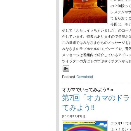
の？値段っ
システムや
てもらおう
今回は、ホ
そして「わたしイッちゃいました」のコーナ
介しています。特典もありますので是非お
この番組ではみなさまからのメッセージを
みなさまのラブホテルのエピソードや、普
メッセージは番組内で紹介しているアドレ
ツイッターの方は下のつぶやくボタンから
Podcast:
Download
»
オカマでいってみよう!!
第7回「オカマのド
てみよう!!
[2011年11月3日]
ラジオDJで
よう！とい