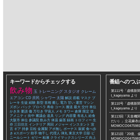
キーワードからチェックする
番組へのつぶ
飲み物
第111号「虚構新聞
玉
トレーニング
スタジオ
クレーム
t_kageyama
より
エアコン
CD
庶民
シャワー
太陽
解説
搭載
マスク
ブ
レーキ
生徒
経験
新型
首相
癒し
電力
甘い
運営
マシン
第110号「虚構新聞
ズボン
バック
プロペラ
寿命
コース
搬送
最大
交付
単位
t_kageyama
より
かき氷
要請
傷
万引き
宇宙人
メモ
タワー
倉庫
限定
技
アメニティ
街中
審議会
道具
リング
内容量
有名人
給食
第113回「天皇
大阪市
体位
参議院
飲み方
体温
歯茎
録画
トロフィー
生
だい）」立花麻衣のLe
存
三日坊主
インテリア
周回
メジャー
インスタント
宣
MOMOCO047598
言
ギア
持参
豆粒
金属製
アポ無し
ボーナス
袈裟
食べ歩
き
eスポーツ
助手
物干し
代理人
弾丸
東京大学
日影
ビ
第121回「20億
ニールシート
ゼリー
粘液
クライマックスシリーズ
向上
MOMOCO047598