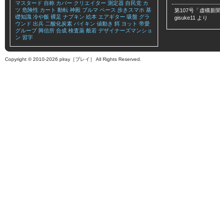
マスタード
自称
カバー
クリエイター
測定器
自民党
カ
ツ
危険性
カート
動転
神殿
ブルマ
ベース
歩きスマホ
基
第107号「虚構新聞
礎知識
冷や飯
裸足
ナプキン
絵本
エアギター
吸盤
グラ
gisuke11
より
ウンド
出兵
二酸化炭素
バイキン
値動き
餌
ヨット
帝愛
グループ
興信所
合成
検査薬
般若
デザイナーズマンショ
ン
習字
Copyright © 2010-2026 plray［プレイ］ All Rights Reserved.