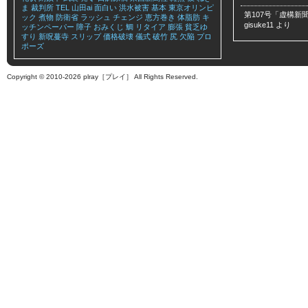
ま
裁判所
TEL
山田ai
面白い
洪水被害
基本
東京オリンピ
第107号「虚構新聞
ック
煮物
防衛省
ラッシュ
チェンジ
恵方巻き
体脂肪
キ
gisuke11
より
ッチンペーパー
障子
おみくじ
鯛
リタイア
膨張
貧乏ゆ
すり
新呪蔓寺
スリップ
価格破壊
儀式
破竹
尻
欠陥
プロ
ポーズ
Copyright © 2010-2026 plray［プレイ］ All Rights Reserved.