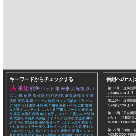
キーワードからチェックする
番組へのつぶ
店
番組
戦争
ベッド
雨
未来
大統領
タバ
第111号「虚構新聞
t_kageyama
より
コ
お尻
荷物
風
奴隷
遊び
喫茶店
取引
設備
直接
脳
決勝
景気
地図
第110号「虚構新聞
ビニール
隊員
カップ
高齢者
方言
ババ
t_kageyama
より
ア
順調
行列
遭難
液晶
平均
屈辱
決着
パネル
芸能
郵便
立入禁止
コンテスト
コンパ
肩
宇宙人
ゴーグル
迷子
修
第113回「天皇
行
寝具
太陽光
怪物
落札
煮干し
スクープ
悲しみ
密閉
検
だい）」立花麻衣のLe
索
大規模
奈良県
依存症
イヤリング
指揮者
水道管
風物
MOMOCO047598
詩
落花生
救急隊員
試験機
ループ
もんじゃ焼き
代謝
も
やし
制御
ミキサー
変化
連敗
キャンドル
大人気
安土桃
第121回「20億
山
進行形
ぴえん
黒い
アイマスク
過激派
脈
潜る
ロマン
MOMOCO047598
礼状
閉鎖中
武装
発令
口調原稿
東西新聞社
雑煮
彼
ねぎ