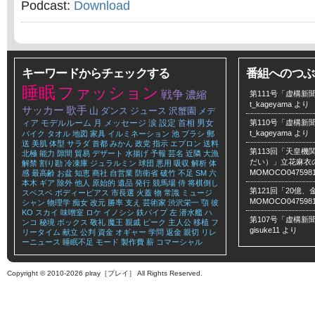
Podcast:
Download
キーワードからチェックする
番組へのつぶ
睡眠
ファッション
戦争
濃縮
第111号「虚構新聞
t_kageyama
より
サッカー
歌手
山
ダンス
ジュース
沢蟹園
メデ
ィア
モデルルーム
月
メッセージ
涙
設定
首相
男女
第110号「虚構新聞
t_kageyama
より
バイク
タオル
地図
家具
イルミネーション
池
ブラシ
郵
送
美肌
体型
サラダ
首都
みかん
政党
指示
エプロン
送料
第113回「天皇
北極
能力
隙間
貿易
デザート
水揚げ
予報
芸名
近隣
大漁
だい）」立花麻衣のLe
解禁
割り勘
冷凍庫
ジュラルミン
球団
悪用
吸収
解析
体
MOMOCO047598
感
最高齢
お盆
知恵
商社
自営業
防衛省
破竹
不足
SM
六
本木
ギア
除外
他人
原始的
遺品
発行
競馬場
侍
将棋倒し
第121回「20億
スベスベ
ボディーピアス
市長選
火蓋
物
常識
ミュージ
MOMOCO047598
シャン
物理学
痴女
改元
勝率
支え
芸術家
渋沢栄一
顎
彼
KO
スカイ
味噌室
ロケ
イノシシ
鉄パイプ
左
潜水艦
ハ
第107号「虚構新聞
ンコ
秘境
ボックス
敬礼
魔王
親戚
ピーク
主人公
移植
フ
gisuke11
より
リータイム
献立
公判
資金
オギャー
学問
返金
親切
リレ
ーニュース
睡眠不足
モード
製作費
薪
コマーシャル
Copyright © 2010-2026 plray［プレイ］ All Rights Reserved.