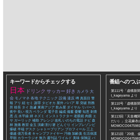
キーワードからチェックする
番組へのつぶ
日本
ドリンク
サッカー
好き
第111号「虚構新聞
カメラ
大
t_kageyama
より
会
モノマネ
各地
テクニック
設備
違反
噂
真面目
警
報
アリ
紐
セミ
謝罪
タピオカ
屋外
ババア
草
突破
刑務
第110号「虚構新聞
所
校長
タイ
急遽
東南アジア
飲み屋
ダイヤル
リバース
t_kageyama
より
夜中
長い
視力
ベランダ
電子音
編成
備蓄
憂鬱
知恵
刺青
悪
点
水平線
姉
ネズミ
インストラクター
老眼鏡
肉眼
エ
第113回「天皇
サ
ガーリック
補助
アレンジ
改札
いのちの電話
ナビ
森
だい）」立花麻衣のLe
林
激痛
教習
金玉
演劇
割り箸
どんぐり
インプレゾンビ
MOMOCO047598
爆破
半端
デスク
シャトーブリアン
プロフィール
三上
優越
億万長者
キャンプファイヤー
汚物
加齢臭
生活保護
第121回「20億
早朝
カラーラジオ
無力
週刊誌
ワイルド
美味
保険証
バ
MOMOCO047598