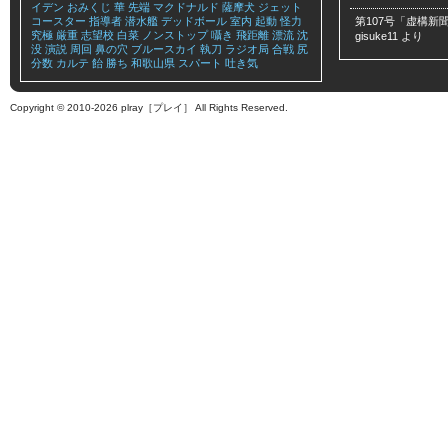
イデン
おみくじ
華
先端
マクドナルド
薩摩犬
ジェット
コースター
指導者
潜水艦
デッドボール
室内
起動
怪力
第107号「虚構新聞
究極
厳重
志望校
白菜
ノンストップ
囁き
飛距離
漂流
沈
gisuke11
より
没
演説
周回
鼻の穴
ブルースカイ
執刀
ラジオ局
合戦
尻
分数
カルテ
飴
勝ち
和歌山県
スパート
吐き気
Copyright © 2010-2026 plray［プレイ］ All Rights Reserved.