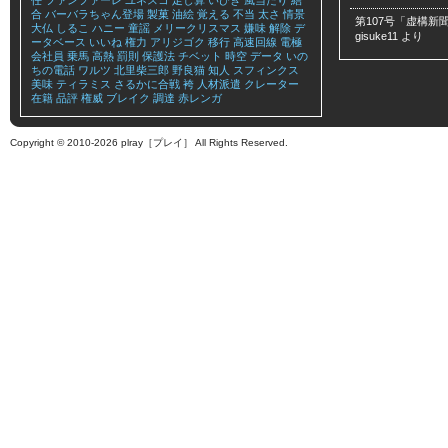
任
ファンファーレ
ユネスコ
足し算
いびき
風当たり
結
合
バーバラちゃん登場
製菓
油絵
覚える
不当
太さ
情景
第107号「虚構新聞
大仏
しるこ
ハニー
童謡
メリークリスマス
嫌味
解除
デ
gisuke11
より
ータベース
いいね
権力
アリジゴク
移行
高速回線
電極
会社員
乗馬
高熱
罰則
保護法
チベット
時空
データ
いの
ちの電話
ワルツ
北里柴三郎
野良猫
知人
スフィンクス
美味
ティラミス
さるかに合戦
袴
人材派遣
クレーター
在籍
品評
権威
ブレイク
調達
赤レンガ
Copyright © 2010-2026 plray［プレイ］ All Rights Reserved.