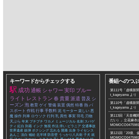
キーワードからチェックする
番組へのつぶ
駅
成功
通帳
シャワー
実印
ブルー
第111号「虚構新聞
t_kageyama
より
ライト
レストラン
春
貴重
派遣
普及
シ
第110号「虚構新聞
ーズン
泡
教育
ゲイ
警備
装置
偶然
特番
熱
パ
t_kageyama
より
スポート
作戦
行事
手数料
泥
モーター
楽しい
悪
第113回「天皇
魔
操作
列車
ロウソク
行列
乳
異性
事実
羽毛
刃物
だい）」立花麻衣のLe
天ぷら
年末
プチプチ
ワカメ
ミュージカル
名刺
スパゲ
MOMOCO047598
ティ
紅白
到着
インク
無視
作法
痒い
ピラニア
交通事故
世界遺産
銃弾
ボクシング
忘れる
開幕
出身
ライセンス
第121回「20億
あんこ
淡白
補給
北半球
防音壁
うっかり八兵衛
子犬
就
MOMOCO047598