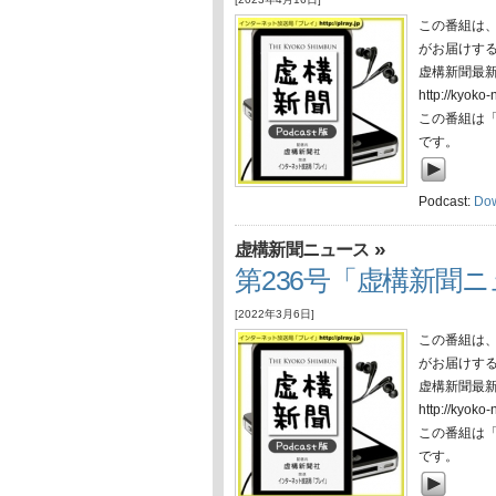
この番組は
がお届けす
虚構新聞最
http://ky
この番組は
です。
Podcast:
Do
»
虚構新聞ニュース
第236号「虚構新聞ニ
[2022年3月6日]
この番組は
がお届けす
虚構新聞最
http://ky
この番組は
です。