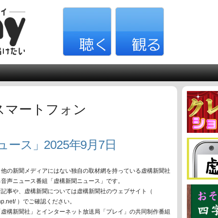
スマートフォン
ュース」2025年9月7日
、他の新聞メディアにはない独自の取材網を持っている虚構新聞社
る音声ニュース番組「虚構新聞ニュース」です。
新記事や、虚構新聞については虚構新聞社のウェブサイト（
oko-np.net/ ）でご確認ください。
「虚構新聞社」とインターネット放送局「プレイ」の共同制作番組