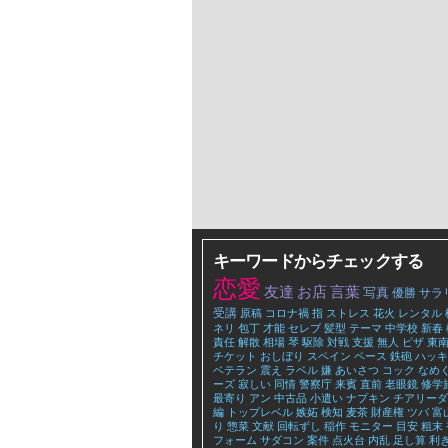
キーワードからチェックする
恋愛
友達
お店
言葉
写真
優勝
サラ
受講
原稿
コロナ禍
指
ストレス
花火
レンタル
ネリ
包丁
才能
セレブ
髪型
テーマ
中学校
新春
責任
解散
相場
琴
駆除
対戦
支援
無人
ピザ
東
チケット
おしぼり
スペイン
ペース
鉄砲
ハッキ
ベテラン
震え
ラベル
嫌
あいさつ
コック
なめ
ーズ
寂しい
同情
警察庁
来賓
直前
老眼鏡
修学
最寄り
アン
中古品
小遣い
ナプキン
チアリーダ
編
トップレベル
嫉妬
検知
麦茶
財産権
ツバ
富
り
惣菜
文献
回転ずし
稲作
モニター
目安
粗末
フォーム
サダコン
案件
点火台
内乱
足し算
利