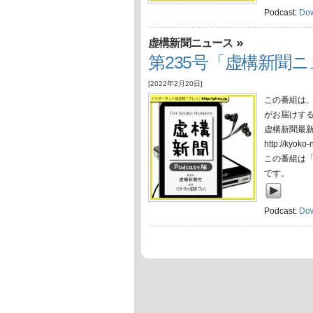
Podcast:
Do
»
虚構新聞ニュース
第235号「虚構新聞ニュ
[2022年2月20日]
この番組は
がお届けす
虚構新聞最
http://ky
この番組は
です。
Podcast:
Do