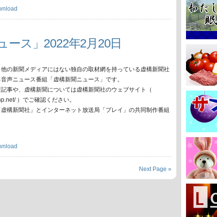
wnload
ース」2022年2月20日
、他の新聞メディアにはない独自の取材網を持っている虚構新聞社
る音声ニュース番組「虚構新聞ニュース」です。
新記事や、虚構新聞については虚構新聞社のウェブサイト（
oko-np.net/ ）でご確認ください。
「虚構新聞社」とインターネット放送局「プレイ」の共同制作番組
wnload
Next Page »