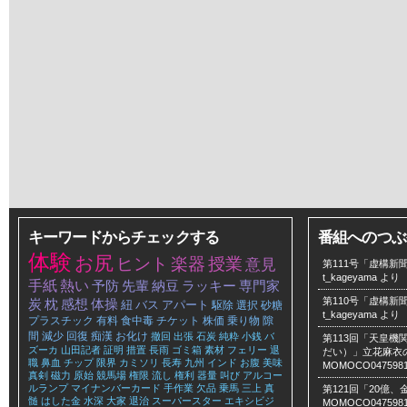
キーワードからチェックする
番組へのつぶ
体験
お尻
ヒント
楽器
授業
意見
第111号「虚構新聞
t_kageyama
より
手紙
熱い
予防
先輩
納豆
ラッキー
専門家
第110号「虚構新聞
炭
枕
感想
体操
紐
バス
アパート
駆除
選択
砂糖
t_kageyama
より
プラスチック
有料
食中毒
チケット
株価
乗り物
隙
間
減少
回復
痴漢
お化け
撤回
出張
石炭
純粋
小銭
バ
第113回「天皇
ズーカ
山田記者
証明
措置
長雨
ゴミ箱
素材
フェリー
退
だい）」立花麻衣のLe
職
鼻血
チップ
限界
カミソリ
長寿
九州
インド
お腹
美味
MOMOCO047598
真剣
磁力
原始
競馬場
権限
流し
権利
器量
叫び
アルコー
ルランプ
マイナンバーカード
手作業
欠品
乗馬
三上
真
第121回「20億
髄
はした金
水深
大家
退治
スーパースター
エキシビジ
MOMOCO047598