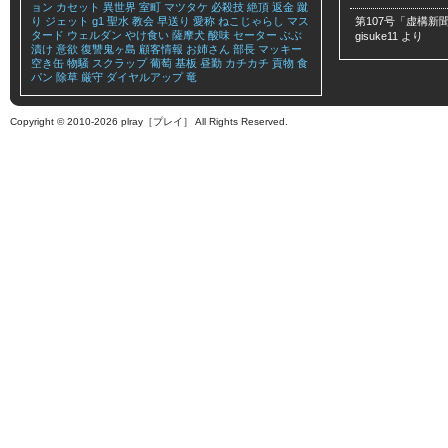
ョン
カセット
異世界
室町
マツタケ
必殺技
絶頂
返金
蹴
り
ジェット
g1
聖水
教会
早送り
愛称
ねこじゃらし
マス
第107号「虚構新聞
タード
ウェルダン
やけ食い
薩摩犬
酸味
セーター
ぶぶ
gisuke11
より
漬け
意欲
復讐鬼ヶ島
顧客情報
お姉さん
部長
マッキー
空き缶
物騒
スクラップ
葡萄
基板
昼勤
カチカチ
貢物
食
パン
除草
厳守
ダイヤルアップ
竜
Copyright © 2010-2026 plray［プレイ］ All Rights Reserved.