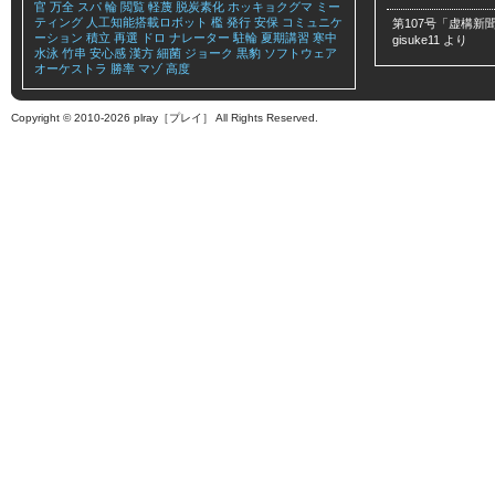
官
万全
スパ
輪
閲覧
軽蔑
脱炭素化
ホッキョクグマ
ミー
ティング
人工知能搭載ロボット
檻
発行
安保
コミュニケ
第107号「虚構新聞
ーション
積立
再選
ドロ
ナレーター
駐輪
夏期講習
寒中
gisuke11
より
水泳
竹串
安心感
漢方
細菌
ジョーク
黒豹
ソフトウェア
オーケストラ
勝率
マゾ
高度
Copyright © 2010-2026 plray［プレイ］ All Rights Reserved.