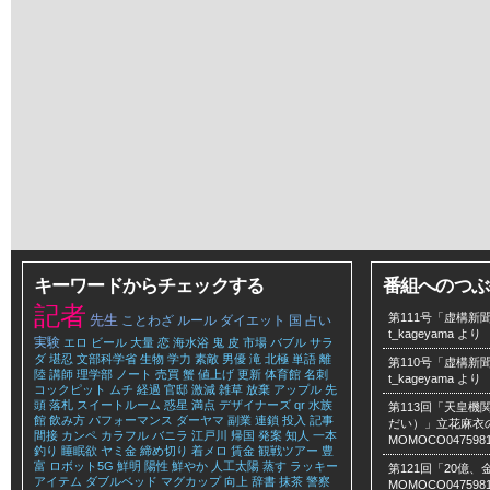
キーワードからチェックする
番組へのつぶ
記者
第111号「虚構新聞
先生
ことわざ
ルール
ダイエット
国
占い
t_kageyama
より
実験
エロ
ビール
大量
恋
海水浴
鬼
皮
市場
バブル
サラ
ダ
堪忍
文部科学省
生物
学力
素敵
男優
滝
北極
単語
離
第110号「虚構新聞
陸
講師
理学部
ノート
売買
蟹
値上げ
更新
体育館
名刺
t_kageyama
より
コックピット
ムチ
経過
官邸
激減
雑草
放棄
アップル
先
頭
落札
スイートルーム
惑星
満点
デザイナーズ
qr
水族
第113回「天皇
館
飲み方
パフォーマンス
ダーヤマ
副業
連鎖
投入
記事
だい）」立花麻衣のLe
間接
カンペ
カラフル
バニラ
江戸川
帰国
発案
知人
一本
MOMOCO047598
釣り
睡眠欲
ヤミ金
締め切り
着メロ
賃金
観戦ツアー
豊
富
ロボット5G
鮮明
陽性
鮮やか
人工太陽
蒸す
ラッキー
第121回「20億
アイテム
ダブルベッド
マグカップ
向上
辞書
抹茶
警察
MOMOCO047598