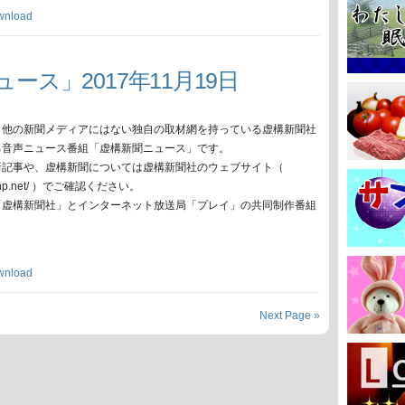
wnload
ース」2017年11月19日
、他の新聞メディアにはない独自の取材網を持っている虚構新聞社
る音声ニュース番組「虚構新聞ニュース」です。
新記事や、虚構新聞については虚構新聞社のウェブサイト（
oko-np.net/ ）でご確認ください。
「虚構新聞社」とインターネット放送局「プレイ」の共同制作番組
wnload
Next Page »