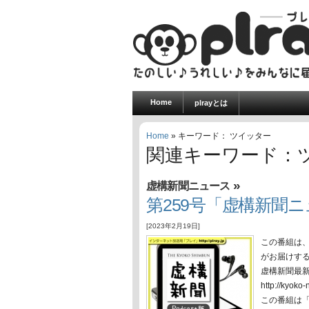
Home
plrayとは
Home
» キーワード： ツイッター
関連キーワード：
»
虚構新聞ニュース
第259号「虚構新聞ニュ
[2023年2月19日]
この番組は
がお届けす
虚構新聞最
http://ky
この番組は