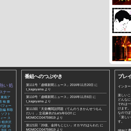
番組へのつぶやき
プレ
熱い
処
第111号「虚構新聞ニュース」2016年11月20日
に
インター
t_kageyama
より
スナー
楽しいこ
第110号「虚構新聞ニュース」2016年11月6日
に
東南ア
どんなに
t_kageyama
より
雨
袖
膝
それは一
パフォー
けます。
第113回「天皇機関説問題（てんのうきかんせつもん
告編
和歌
なのでぼ
だい）」立花麻衣のLet’s年GO!!
に
ソフト
「楽しい
MOMOCO04759819
より
ィー
ス
す。
市
軽井沢
第121回「20億、金持ちじじい」オカマのはらわた
に
代謝
妖
MOMOCO04759819
より
洗礼
ロ
plra