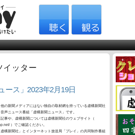
ツイッター
ース」2023年2月19日
、他の新聞メディアにはない独自の取材網を持っている虚構新聞社
る音声ニュース番組「虚構新聞ニュース」です。
新記事や、虚構新聞については虚構新聞社のウェブサイト（
oko-np.net/ ）でご確認ください。
「虚構新聞社」とインターネット放送局「プレイ」の共同制作番組