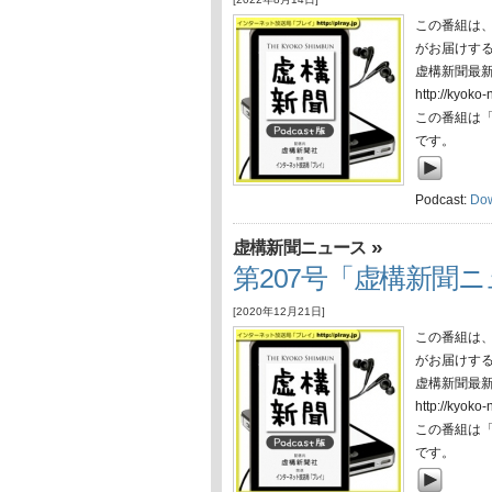
この番組は
がお届けす
虚構新聞最
http://ky
この番組は
です。
Podcast:
Do
»
虚構新聞ニュース
第207号「虚構新聞ニュ
[2020年12月21日]
この番組は
がお届けす
虚構新聞最
http://ky
この番組は
です。