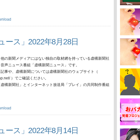
wnload
ース」2022年8月28日
、他の新聞メディアにはない独自の取材網を持っている虚構新聞社
る音声ニュース番組「虚構新聞ニュース」です。
新記事や、虚構新聞については虚構新聞社のウェブサイト（
oko-np.net/ ）でご確認ください。
「虚構新聞社」とインターネット放送局「プレイ」の共同制作番組
wnload
ース」2022年8月14日