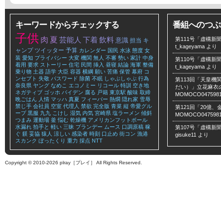
キーワードからチェックする
番組へのつぶ
子供
肉
夏
芸能人
下着
飲料
第111号「虚構新聞
意識
担当
キ
t_kageyama
より
ャンプ
ツイッター
予算
カレンダー
国民
水泳
態度
女
装
愛知
プライバシー
大変
機関
無人
不審
勢い
家計
中身
第110号「虚構新聞
着用
要求
ストーリー
住宅
民間
挿入
昼寝
結論
海軍
整備
t_kageyama
より
乗り物
土器
語学
大臣
容器
横綱
願い
苦痛
保管
幕府
コ
ンセプト
失敬
パスワード
除菌
不眠
しゃぶしゃぶ
行為
第113回「天皇
奈良県
ヤング
なめこ
エコノミー
リコール
特訓
空き地
だい）」立花麻衣のLe
ネガティブ
ゴッホ
バイデン
腐る
戸籍
東京駅
酸味
取締
MOMOCO047598
晩ごはん
人情
マッハ
真夏
フィーバー
熱燗
隠れ家
雪辱
禁じ手
会社員
空室
代理人
禁欲
完全版
青菜
縦
帝愛グル
第121回「20億
ープ
黒服
九九
こけし
湿気
内気
宮崎県
塩ラーメン
傾斜
MOMOCO047598
つまみ
運動場
釜
悩む
乾燥機
アメリカンフットボール
水漏れ
拍手と
軽い
三昧
ブランデー
ムース
口調原稿
稼
第107号「虚構新聞
ぐ
躾
妥協
猿人
涼しい
感染者
時刻
口止め
街コン
漁港
gisuke11
より
スカンク
ぼったくり
重力
採点
NTT
Copyright © 2010-2026 plray［プレイ］ All Rights Reserved.