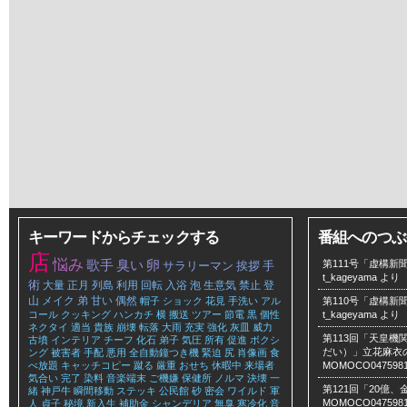
キーワードからチェックする
番組へのつぶ
店
悩み
歌手
臭い
卵
第111号「虚構新聞
サラリーマン
挨拶
手
t_kageyama
より
術
大量
正月
列島
利用
回転
入浴
泡
生意気
禁止
登
山
メイク
弟
甘い
偶然
帽子
ショック
花見
手洗い
アル
第110号「虚構新聞
コール
クッキング
ハンカチ
横
搬送
ツアー
節電
黒
個性
t_kageyama
より
ネクタイ
適当
貴族
崩壊
転落
大雨
充実
強化
灰皿
威力
第113回「天皇
古墳
インテリア
チーフ
化石
弟子
気圧
所有
促進
ボクシ
だい）」立花麻衣のLe
ング
被害者
手配
悪用
全自動鐘つき機
緊迫
尻
肖像画
食
べ放題
キャッチコピー
蹴る
厳重
おせち
休暇中
来場者
MOMOCO047598
気合い
完了
染料
音楽端末
ご機嫌
保健所
ノルマ
決壊
一
第121回「20億
緒
神戸牛
瞬間移動
ステッキ
公民館
砂
密会
ワイルド
軍
MOMOCO047598
人
貞子
秘境
新入生
補助金
シャンデリア
無臭
寒冷化
音