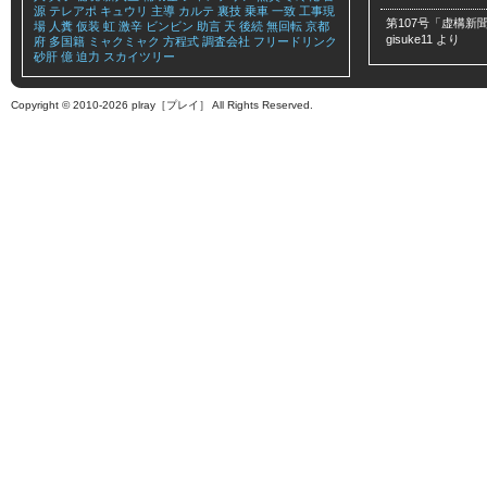
源
テレアポ
キュウリ
主導
カルテ
裏技
乗車
一致
工事現
第107号「虚構新聞
場
人糞
仮装
虹
激辛
ビンビン
助言
天
後続
無回転
京都
gisuke11
より
府
多国籍
ミャクミャク
方程式
調査会社
フリードリンク
砂肝
億
迫力
スカイツリー
Copyright © 2010-2026 plray［プレイ］ All Rights Reserved.