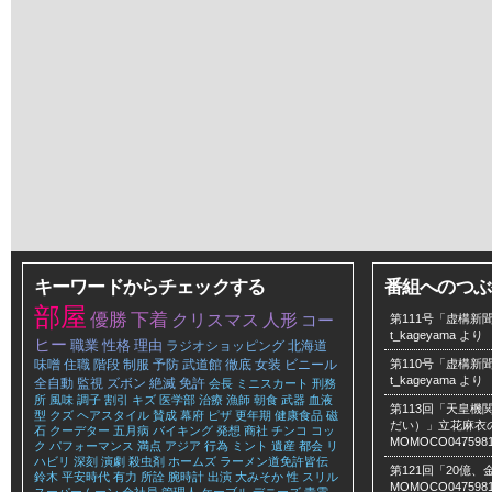
キーワードからチェックする
番組へのつぶ
部屋
優勝
下着
クリスマス
人形
コー
第111号「虚構新聞
t_kageyama
より
ヒー
職業
性格
理由
ラジオショッピング
北海道
味噌
住職
階段
制服
予防
武道館
徹底
女装
ビニール
第110号「虚構新聞
t_kageyama
より
全自動
監視
ズボン
絶滅
免許
会長
ミニスカート
刑務
所
風味
調子
割引
キズ
医学部
治療
漁師
朝食
武器
血液
第113回「天皇
型
クズ
ヘアスタイル
賛成
幕府
ピザ
更年期
健康食品
磁
だい）」立花麻衣のLe
石
クーデター
五月病
バイキング
発想
商社
チンコ
コッ
MOMOCO047598
ク
パフォーマンス
満点
アジア
行為
ミント
遺産
都会
リ
ハビリ
深刻
演劇
殺虫剤
ホームズ
ラーメン道免許皆伝
第121回「20億
鈴木
平安時代
有力
所詮
腕時計
出演
大みそか
性
スリル
MOMOCO047598