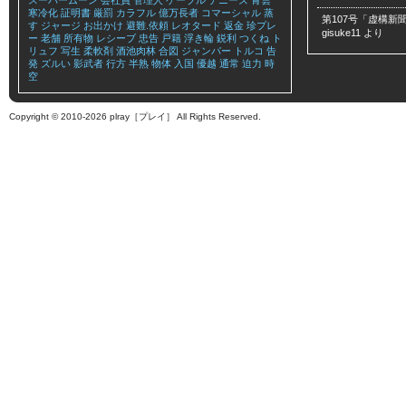
スーパームーン
会社員
管理人
ケーブル
デニーズ
青雲
寒冷化
証明書
厳罰
カラフル
億万長者
コマーシャル
蒸
第107号「虚構新聞
す
ジャージ
お出かけ
避難.依頼
レオタード
返金
珍プレ
gisuke11
より
ー
老舗
所有物
レシーブ
忠告
戸籍
浮き輪
鋭利
つくね
ト
リュフ
写生
柔軟剤
酒池肉林
合図
ジャンパー
トルコ
告
発
ズルい
影武者
行方
半熟
物体
入国
優越
通常
迫力
時
空
Copyright © 2010-2026 plray［プレイ］ All Rights Reserved.