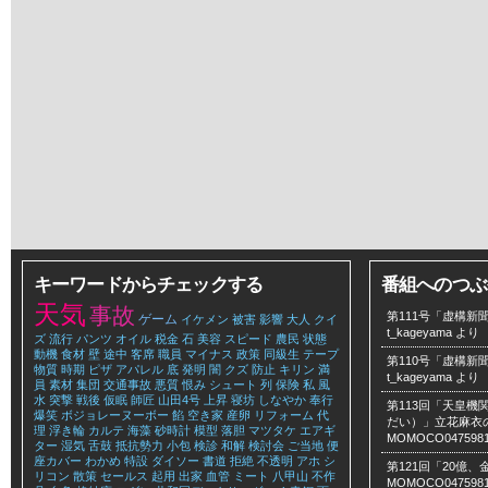
キーワードからチェックする
番組へのつぶ
天気
事故
第111号「虚構新聞
ゲーム
イケメン
被害
影響
大人
クイ
t_kageyama
より
ズ
流行
パンツ
オイル
税金
石
美容
スピード
農民
状態
動機
食材
壁
途中
客席
職員
マイナス
政策
同級生
テープ
第110号「虚構新聞
物質
時期
ピザ
アパレル
底
発明
闇
クズ
防止
キリン
満
t_kageyama
より
員
素材
集団
交通事故
悪質
恨み
シュート
列
保険
私
風
水
突撃
戦後
仮眠
師匠
山田4号
上昇
寝坊
しなやか
奉行
第113回「天皇
爆笑
ボジョレーヌーボー
餡
空き家
産卵
リフォーム
代
だい）」立花麻衣のLe
理
浮き輪
カルテ
海藻
砂時計
模型
落胆
マツタケ
エアギ
MOMOCO047598
ター
湿気
舌鼓
抵抗勢力
小包
検診
和解
検討会
ご当地
便
座カバー
わかめ
特設
ダイソー
書道
拒絶
不透明
アホ
シ
第121回「20億
リコン
散策
セールス
起用
出家
血管
ミート
八甲山
不作
MOMOCO047598