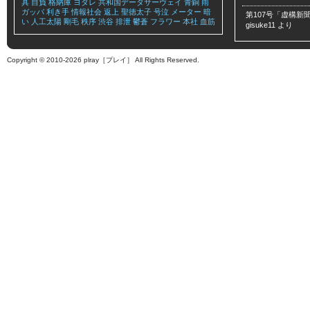
具
自負
格納庫
ヨダレ
共和国データサーヴェイ
青銅
雨
ガッパ
利き手
情報社会
返上
聖徳太子
号泣
メーター
暗
第107号「虚構新聞
い
人工太陽
剛毛
秩序
渋谷
排泄
鬱蒼
フラワー
本社
血筋
gisuke11
より
Copyright © 2010-2026 plray［プレイ］ All Rights Reserved.