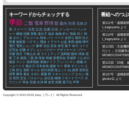
キーワードからチェックする
番組へのつぶ
季節
ご飯
電車
野球
歌
第111号「虚構新聞
案内
渋滞
兄弟
計
t_kageyama
より
算
スイーツ
注意
記念
自粛
日光
メッセージ
ベンチ
ャー
建物
流暢
算数
遺伝子
端末
偽物
釣り
視線
叩く
時
第110号「虚構新聞
速
きのこ
アルコール
指名
パイ
ペース
金持ち
殺到
住人
t_kageyama
より
男優
無観客
ベテラン
飛沫
トラウマ
お盆
車両
仮眠
懐中
電灯
電気ショック
豪華
頂点
芸名
体毛
親子
体力
コード
第113回「天皇
試写会
近隣
オプション
パクチー
デザイナーズ
パワー
だい）」立花麻衣のLe
空爆
両方
下痢止め
崖
ライトアップ
資料館
眼科
球体
視
MOMOCO047598
察
工夫
薬指
二股
損
母校
我儘
普通預金
茨城県
うなぎの
寝床
マント
熱帯雨林
果物ナイフ
アンパンマン
積極
ホ
第121回「20億
ームベース
働き方
日本各地
減速
サイ
青菜
ギリシャ
人
MOMOCO047598
工島
回る
室町
ギャル
前代未聞
海上
いいね
真珠
世田谷
四季
勝率
暴走
ヨダレ
吸盤
餌
スキージャンプ
カカシ
格
第107号「虚構新聞
言
死刑
芝生
バスルーム
会社員
検閲
リモートワーク
ボ
gisuke11
より
ウリング
革命
安価
出演
蜂
血管
頻繁
最下位
声帯
Copyright © 2010-2026 plray［プレイ］ All Rights Reserved.