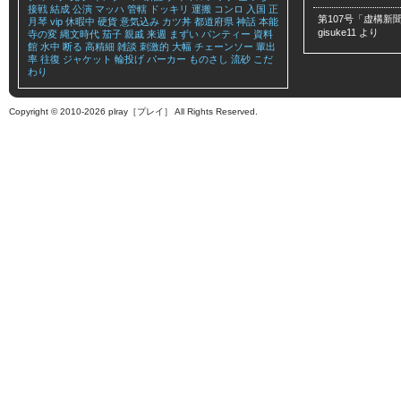
接戦
結成
公演
マッハ
管轄
ドッキリ
運搬
コンロ
入国
正
第107号「虚構新聞
月琴
vip
休暇中
硬貨
意気込み
カツ丼
都道府県
神話
本能
gisuke11
より
寺の変
縄文時代
茄子
親戚
来週
まずい
パンティー
資料
館
水中
断る
高精細
雑談
刺激的
大幅
チェーンソー
輩出
率
往復
ジャケット
輪投げ
パーカー
ものさし
流砂
こだ
わり
Copyright © 2010-2026 plray［プレイ］ All Rights Reserved.