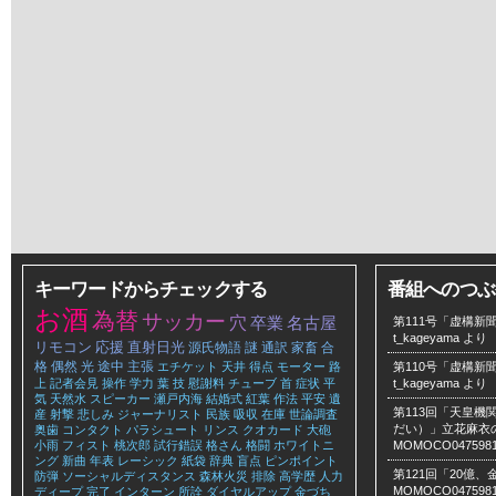
キーワードからチェックする
番組へのつぶ
お酒
為替
サッカー
穴
卒業
名古屋
第111号「虚構新聞
t_kageyama
より
リモコン
応援
直射日光
源氏物語
謎
通訳
家畜
合
格
偶然
光
途中
主張
エチケット
天井
得点
モーター
路
第110号「虚構新聞
上
記者会見
操作
学力
葉
技
慰謝料
チューブ
首
症状
平
t_kageyama
より
気
天然水
スピーカー
瀬戸内海
結婚式
紅葉
作法
平安
遺
第113回「天皇
産
射撃
悲しみ
ジャーナリスト
民族
吸収
在庫
世論調査
だい）」立花麻衣のLe
奥歯
コンタクト
パラシュート
リンス
クオカード
大砲
小雨
フィスト
桃次郎
試行錯誤
格さん
格闘
ホワイトニ
MOMOCO047598
ング
新曲
年表
レーシック
紙袋
辞典
盲点
ピンポイント
第121回「20億
防弾
ソーシャルディスタンス
森林火災
排除
高学歴
人力
MOMOCO047598
ディープ
完了
インターン
所詮
ダイヤルアップ
金づち