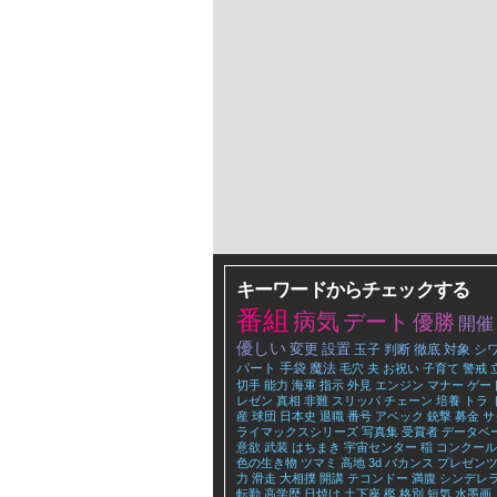
キーワードからチェックする
番組
病気
デート
優勝
開催
優しい
変更
設置
玉子
判断
徹底
対象
シ
パート
手袋
魔法
毛穴
夫
お祝い
子育て
警戒
切手
能力
海軍
指示
外見
エンジン
マナー
ゲー
レゼン
真相
非難
スリッパ
チェーン
培養
トラ
産
球団
日本史
退職
番号
アベック
銃撃
募金
サ
ライマックスシリーズ
写真集
受賞者
データベ
意欲
武装
はちまき
宇宙センター
稲
コンクール
色の生き物
ツマミ
高地
3d
バカンス
プレゼン
力
滑走
大相撲
開講
テコンドー
満腹
シンデレ
転勤
高学歴
日焼け
土下座
檻
格別
短気
水墨画