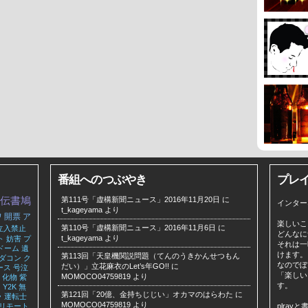
番組へのつぶやき
プレ
伝書鳩
第111号「虚構新聞ニュース」2016年11月20日
に
インター
t_kageyama
より
ワ
開票
ア
楽しいこ
第110号「虚構新聞ニュース」2016年11月6日
に
立入禁止
どんなに
t_kageyama
より
ト
妨害
プ
それは一
ドーム
遺
けます。
第113回「天皇機関説問題（てんのうきかんせつもん
ダコン
ク
なのでぼ
だい）」立花麻衣のLet’s年GO!!
に
ース
号泣
「楽しい
MOMOCO04759819
より
化物
紫
す。
ツ
Y2K
無
第121回「20億、金持ちじじい」オカマのはらわた
に
ラ
運転士
MOMOCO04759819
より
リモート
plra