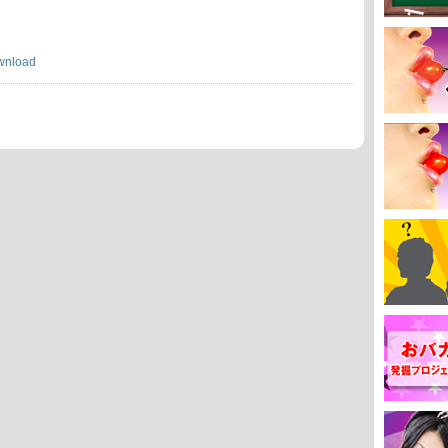
wnload