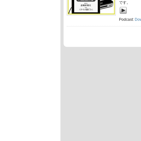
です。
Podcast:
Do