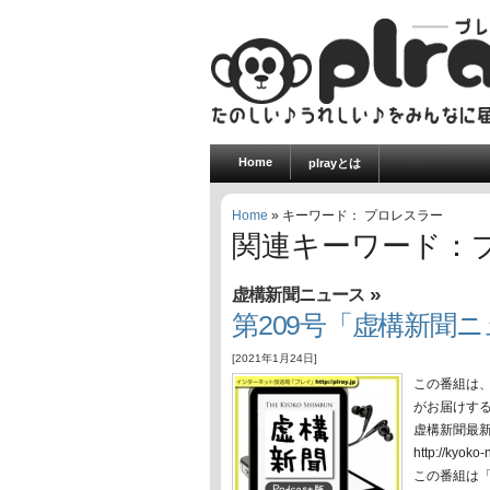
Home
plrayとは
Home
» キーワード： プロレスラー
関連キーワード：
»
虚構新聞ニュース
第209号「虚構新聞ニュ
[2021年1月24日]
この番組は
がお届けす
虚構新聞最
http://ky
この番組は