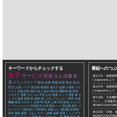
キーワードからチェックする
番組へのつぶ
女子
サービス
写真
大人
読書
音
第111号「虚構新聞
t_kageyama
より
楽
ドラッグストア
観光
自粛
新種
装置
噴火
池
次
第110号「虚構新聞
世代
お祝い
ママ
桃太郎
保護者
遺伝子
故郷
小麦粉
アル
t_kageyama
より
バイト
生物
判決
植木
地上
徒歩
熱中症
機関車
嫁
防犯
イタズラ
浸透
ラピュタ
平気
お礼
雑草
チンコ
満室
魂
モ
第113回「天皇
ンゴル
絶賛
硫黄
鉄
遺産
差し入れ
アクション
豚骨
永遠
だい）」立花麻衣のLe
機嫌
推奨
カボチャ
山田4号
道具
上達
日本各地
ウエイタ
MOMOCO047598
ー
マン
シェイク
常習犯
吐き気
匿名
ヘソ
置き配
積立
ブ
ロッコリー
締め切り
日本最古
就航
少し
魔法瓶
所有物
第121回「20億
保存
掘削
題材
ごはん
チラシ
診断
凶暴
密漁
ヘッドマウ
MOMOCO047598
ントディスプレイ
盗撮
稼ぐ
ガチャピン
尻
豊胸
妥協
壁