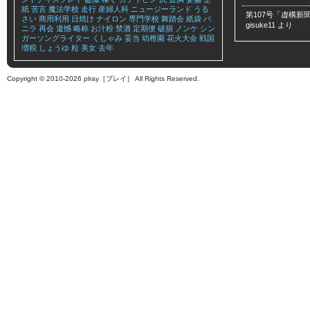
紙
苦言
魔法学校
走行
産婦人科
ニュージーランド
うる
第107号「虚構新聞
さい
商用利用
日焼け
ナイロン
専門学校
舞踏会
紙袋
バ
gisuke11
より
ニラ
再会
遺憾
略称
お汁粉
禁酒
定期便
破損
ノンケ
シン
ガーソングライター
くしゃみ
妥当
幼稚園
花火大会
戦国
増税
しょうゆ
粒
美女
去年
Copyright © 2010-2026 plray［プレイ］ All Rights Reserved.