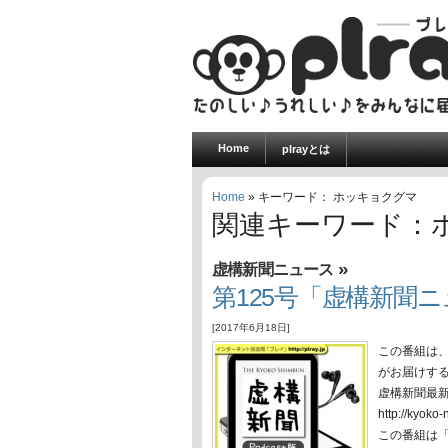
Home
plrayとは
Home
» キーワード： ホッキョクグマ
関連キーワード：
»
虚構新聞ニュース
第125号「虚構新聞ニュ
[2017年6月18日]
この番組は
がお届けす
虚構新聞最
http://ky
この番組は