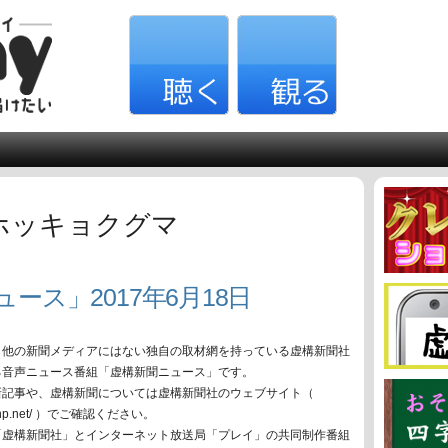
ホッキョクグマ
ース」2017年6月18日
、他の新聞メディアにはない独自の取材網を持っている虚構新聞社
る音声ニュース番組「虚構新聞ニュース」です。
新記事や、虚構新聞については虚構新聞社のウェブサイト（
oko-np.net/ ）でご確認ください。
「虚構新聞社」とインターネット放送局「プレイ」の共同制作番組