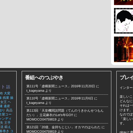
番組へのつぶやき
プレ
ット
第111号「虚構新聞ニュース」2016年11月20日
に
話
インター
t_kageyama
より
布
大変
楽しいこ
味
残業
操
第110号「虚構新聞ニュース」2016年11月6日
に
どんなに
女王
ヘ
t_kageyama
より
それは一
液
遺産
けます。
知り
高品
第113回「天皇機関説問題（てんのうきかんせつもん
古屋コー
なのでぼ
だい）」立花麻衣のLet’s年GO!!
に
ャンディ
「楽しい
MOMOCO04759819
より
失
王手
す。
発送
鍛え
第121回「20億、金持ちじじい」オカマのはらわた
に
春巻き
コ
MOMOCO04759819
より
plra