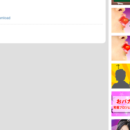
wnload