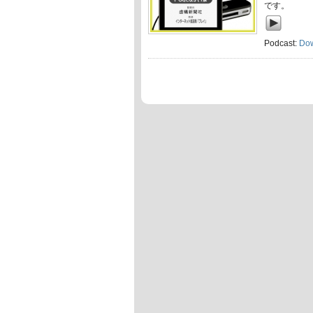
です。
Podcast:
Do