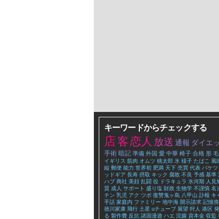
キーワードからチェックする
店
客
恋人
放送
通報
ダイエ
手術
暗記
準備
外国
愛
中華
椅子
合格
形
毛
イギリス
筋肉
オムツ
桃太郎
氷
様子
たばこ
風
縦
郵便
能力
世界初
肥満
天下
売買
代表
バケツ
ッドギア
長寿
摂取
キック
腐敗
不良
予感
基準
ハブ
商社
美顔
乱闘
役
ドラキュラ
氷河期
人見
質
成人
サポート
盛り塩
財政
生物学
不謹慎
名
チン
乳児
アク
ツボ
復讐鬼ヶ島
八甲山
訃報
キ
手話
家庭内
ファミリー
地中海
開示請求
記憶喪
徳川家康
飛行
土星
uチューブ
展望
狩人
港区
る
製作費
反抗
諸国漫遊
ハエ
浣腸
資本金
収監