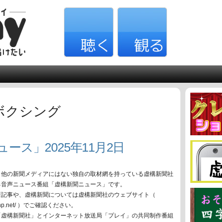
ボクシング
ース」2025年11月2日
、他の新聞メディアにはない独自の取材網を持っている虚構新聞社
る音声ニュース番組「虚構新聞ニュース」です。
新記事や、虚構新聞については虚構新聞社のウェブサイト（
oko-np.net/ ）でご確認ください。
「虚構新聞社」とインターネット放送局「プレイ」の共同制作番組