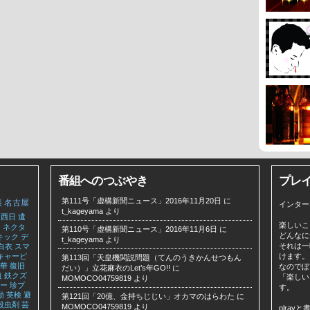
番組へのつぶやき
プレ
第111号「虚構新聞ニュース」2016年11月20日
に
帳
名古屋
インター
t_kageyama
より
西日
遺
楽しいこ
台
ネクタ
第110号「虚構新聞ニュース」2016年11月6日
に
どんなに
キック
デ
t_kageyama
より
それは一
白衣
スマ
キャーピ
けます。
第113回「天皇機関説問題（てんのうきかんせつもん
華
復旧
なのでぼ
だい）」立花麻衣のLet’s年GO!!
に
道
鉄クズ
「楽しい
MOMOCO04759819
より
ー
珍プ
す。
動
英検
避
第121回「20億、金持ちじじい」オカマのはらわた
に
殺虫剤
芸
MOMOCO04759819
より
plra