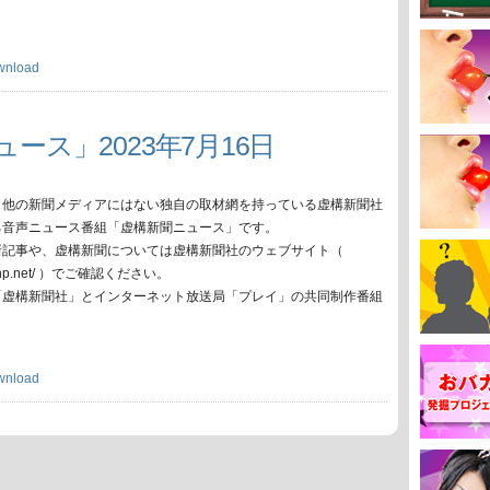
wnload
ース」2023年7月16日
、他の新聞メディアにはない独自の取材網を持っている虚構新聞社
る音声ニュース番組「虚構新聞ニュース」です。
新記事や、虚構新聞については虚構新聞社のウェブサイト（
oko-np.net/ ）でご確認ください。
「虚構新聞社」とインターネット放送局「プレイ」の共同制作番組
wnload