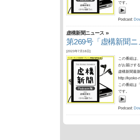
です。
Podcast:
Do
»
虚構新聞ニュース
第269号「虚構新聞ニュ
[2023年7月16日]
この番組は
がお届けす
虚構新聞最
http://ky
この番組は
です。
Podcast:
Do