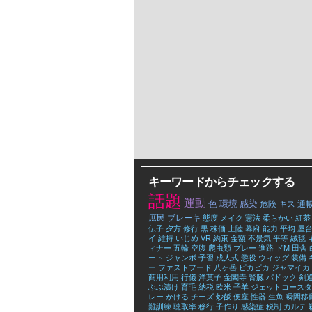
キーワードからチェックする
話題
運動
色
環境
感染
危険
キス
通
庶民
ブレーキ
態度
メイク
憲法
柔らかい
紅茶
伝子
夕方
修行
黒
株価
上陸
幕府
能力
平均
屋
イ
維持
いじめ
VR
約束
金額
不景気
平等
絨毯
ィナー
五輪
空腹
爬虫類
プレー
進路
ドM
田舎
ート
ジャンボ
予習
成人式
懲役
ウィッグ
装備
ー
ファストフード
八ヶ岳
ピカピカ
ジャマイカ
商用利用
行儀
洋菓子
金閣寺
腎臓
パドック
剣
ぶぶ漬け
育毛
納税
欧米
子羊
ジェットコースタ
レー
かける
チーズ
炒飯
便座
性器
生魚
瞬間移
難訓練
聴取率
移行
子作り
感染症
税制
カルテ