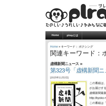
Home
plrayとは
Home
» キーワード： ボクシング
関連キーワード：
»
虚構新聞ニュース
第323号「虚構新聞ニュ
[2025年11月2日]
この番組は
がお届けす
虚構新聞最
http://ky
この番組は