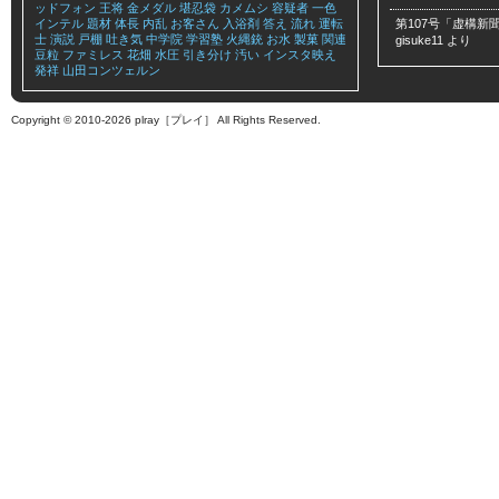
ッドフォン
王将
金メダル
堪忍袋
カメムシ
容疑者
一色
インテル
題材
体長
内乱
お客さん
入浴剤
答え
流れ
運転
第107号「虚構新聞
士
演説
戸棚
吐き気
中学院
学習塾
火縄銃
お水
製菓
関連
gisuke11
より
豆粒
ファミレス
花畑
水圧
引き分け
汚い
インスタ映え
発祥
山田コンツェルン
Copyright © 2010-2026 plray［プレイ］ All Rights Reserved.