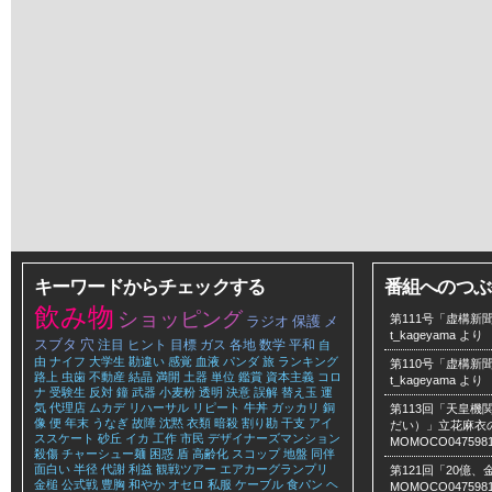
キーワードからチェックする
番組へのつぶ
飲み物
ショッピング
第111号「虚構新聞
ラジオ
保護
メ
t_kageyama
より
スブタ
穴
注目
ヒント
目標
ガス
各地
数学
平和
自
由
ナイフ
大学生
勘違い
感覚
血液
パンダ
旅
ランキング
第110号「虚構新聞
路上
虫歯
不動産
結晶
満開
土器
単位
鑑賞
資本主義
コロ
t_kageyama
より
ナ
受験生
反対
鐘
武器
小麦粉
透明
決意
誤解
替え玉
運
気
代理店
ムカデ
リハーサル
リピート
牛丼
ガッカリ
銅
第113回「天皇
像
便
年末
うなぎ
故障
沈黙
衣類
暗殺
割り勘
干支
アイ
だい）」立花麻衣のLe
ススケート
砂丘
イカ
工作
市民
デザイナーズマンション
MOMOCO047598
殺傷
チャーシュー麺
困惑
盾
高齢化
スコップ
地盤
同伴
面白い
半径
代謝
利益
観戦ツアー
エアカーグランプリ
第121回「20億
金槌
公式戦
豊胸
和やか
オセロ
私服
ケーブル
食パン
ヘ
MOMOCO047598