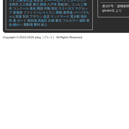
ンド
三脚
田んぼ
排水管
スーパームーン
ミュージック
水商売
人工衛星
巣穴
踏切
八戸市
黒板消し
コンビニ事
第107号「虚構新聞
件
コンクール
美化
開講
作動
宣伝
ラスベガス
マグカッ
gisuke11
より
プ
来場者
ファミリーレストラン
降格
基準値
バーバラち
ゃん登場
失踪
アザラシ
血流
ランドマーク
置き配
指向
性
釜
ボード
換気扇
高血圧
白猫
拳法
フルカラー
成田
密
会
細かい
運動場
整列
値上
Copyright © 2010-2026 plray［プレイ］ All Rights Reserved.