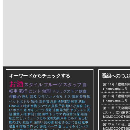
キーワードからチェックする
番組へのつぶ
お酒
スタイル
フルーツ
スタッフ
自
第111号「虚構新聞
t_kageyama
より
転車
流行
ヒント
無理
ドラッグストア
飲食
俳優
心
第110号「虚構新聞
怒り
普及
マラソン
メダル
ミス
隕石
長野県
t_kageyama
より
ペットボトル
散歩
皿
性質
忍者
携帯電話
幹事
感動
ChatGPT
時速
水槽
シマウマ
貿易
予告
願い
小麦粉
冷た
第113回「天皇
い
ホクロ
庭
命令
シーツ
長野
退職
暴力団
オプション
死
だい）」立花麻衣のLe
語
重量
人権
解剖
口論
倒壊
トラウマ
内容量
河原
給油
MOMOCO047598
粘土
忙しい
ミュージカル
栄養失調
声帯
カルテ
苦しむ
鯉のぼり
鉄筋
IT
面白い
染め物
粘液
さるかに合戦
返事
第121回「20億
寝返り
排熱
コロッケ
網走
ハーフ
逆
しょうゆ
インバウ
MOMOCO047598