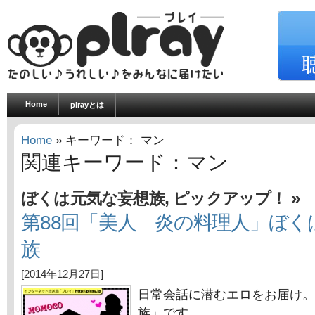
Home
plrayとは
Home
» キーワード： マン
関連キーワード：マン
,
»
ぼくは元気な妄想族
ピックアップ！
第88回「美人 炎の料理人」ぼく
族
[2014年12月27日]
日常会話に潜むエロをお届け。
族」です。