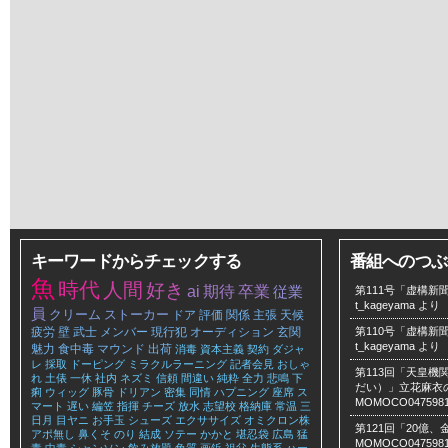
キーワードからチェックする
番組へのつぶ
魚
時代
人間
好き
ai
期待
卒業
従業
第111号「虚構新聞
t_kageyama
より
員
クリーム
ストーカー
ドア
評価
関係
主張
天候
疲労
壁
武士
メンバー
現行犯
オーディション
玄関
第110号「虚構新聞
t_kageyama
より
魅力
食中毒
マウンド
出荷
消毒
資本主義
契約
ダジャ
レ
採取
ドーピング
ミラクルラーニング
記者会見
おしゃ
第113回「天皇
れ
土俵
一休
社内
ネズミ
信頼
間違い
純粋
全力
悲鳴
下
だい）」立花麻衣のLe
痢
ウィッグ
豚骨
ドリアン
密集
同情
ハプニング
座席
ス
MOMOCO047598
マート
遅い
編笠
指揮
チーズ
放水
志望校
格納庫
常温
三
日月
目ヤニ
お手玉
シューズ
エクササイズ
オミクロン株
第121回「20億
アポ無し
鼻くそ
のり
結成
ソテー
かかと
堪忍袋
広島
猛
MOMOCO047598