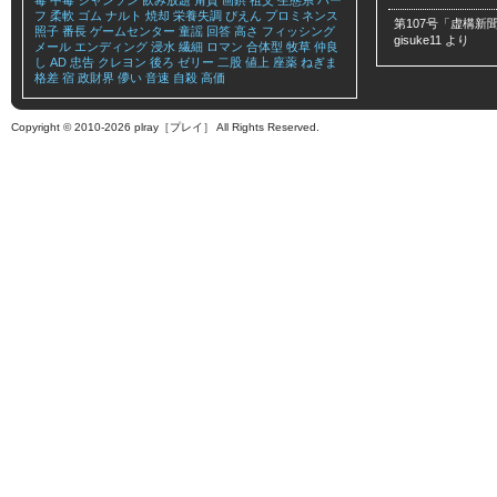
毒
中毒
シャンソン
飲み放題
角質
画鋲
祖父
生態系
ハー
フ
柔軟
ゴム
ナルト
焼却
栄養失調
ぴえん
プロミネンス
第107号「虚構新聞
照子
番長
ゲームセンター
童謡
回答
高さ
フィッシング
gisuke11
より
メール
エンディング
浸水
繊細
ロマン
合体型
牧草
仲良
し
AD
忠告
クレヨン
後ろ
ゼリー
二股
値上
座薬
ねぎま
格差
宿
政財界
儚い
音速
自殺
高価
Copyright © 2010-2026 plray［プレイ］ All Rights Reserved.