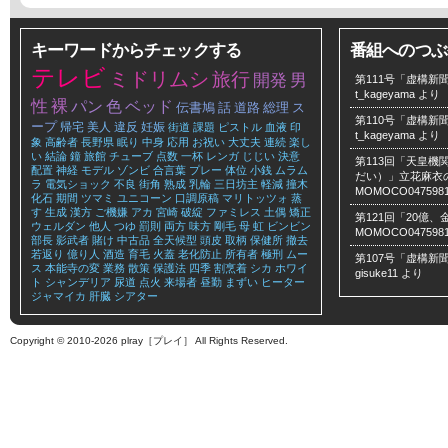
キーワードからチェックする
番組へのつぶ
テレビ
ミドリムシ
旅行
開発
男
第111号「虚構新聞
t_kageyama
より
性
裸
パン
色
ベッド
伝書鳩
話
道路
総理
ス
第110号「虚構新聞
ープ
帰宅
美人
違反
妊娠
街道
課題
ピストル
血液
印
t_kageyama
より
象
高齢者
長野県
眠り
中身
応用
お祝い
大丈夫
連続
楽し
い
結論
鐘
旅館
チューブ
点数
一杯
レンガ
じじい
決意
第113回「天皇
配置
神経
モデル
ゾンビ
合言葉
プレー
体位
小銭
ムラム
だい）」立花麻衣のLe
ラ
電気ショック
不良
街角
熟成
乳輪
三日坊主
軽減
撞木
MOMOCO047598
化石
期間
ツマミ
ユニコーン
口調原稿
マリトッツォ
蒸
す
生成
漢方
ご機嫌
アカ
宮崎
破綻
ファミレス
土偶
矯正
第121回「20億
ウェルダン
他人
つゆ
罰則
両方
味方
剛毛
母
虹
ビンビン
MOMOCO047598
部長
影武者
賭け
中古品
全天候型
頭皮
取柄
保健所
撤去
若返り
億り人
酒造
育毛
火蓋
老化防止
所有者
極刑
ムー
第107号「虚構新聞
ス
本能寺の変
業務
散策
保護法
四季
割烹着
シカ
ホワイ
gisuke11
より
ト
シャンデリア
尿道
点火
来場者
昼勤
まずい
ヒーター
ジャマイカ
肝臓
シアター
Copyright © 2010-2026 plray［プレイ］ All Rights Reserved.