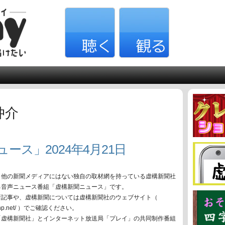
仲介
ース」2024年4月21日
、他の新聞メディアにはない独自の取材網を持っている虚構新聞社
る音声ニュース番組「虚構新聞ニュース」です。
新記事や、虚構新聞については虚構新聞社のウェブサイト（
oko-np.net/ ）でご確認ください。
「虚構新聞社」とインターネット放送局「プレイ」の共同制作番組