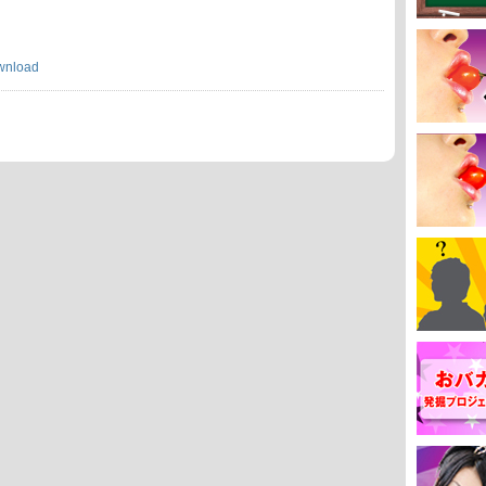
wnload