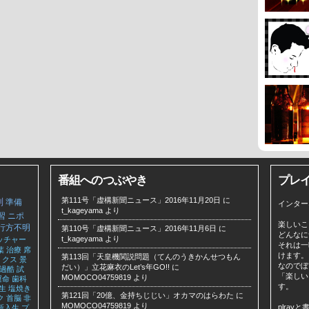
番組へのつぶやき
プレ
第111号「虚構新聞ニュース」2016年11月20日
に
判
準備
インター
t_kageyama
より
習
ニポ
楽しいこ
行方不明
第110号「虚構新聞ニュース」2016年11月6日
に
どんなに
t_kageyama
より
ッチャー
それは一
葉
治療
席
けます。
第113回「天皇機関説問題（てんのうきかんせつもん
ミクス
景
なのでぼ
だい）」立花麻衣のLet’s年GO!!
に
過酷
試
「楽しい
MOMOCO04759819
より
運命
歯科
す。
生
塩焼き
第121回「20億、金持ちじじい」オカマのはらわた
に
ク
首脳
非
MOMOCO04759819
より
plra
新入生
プ