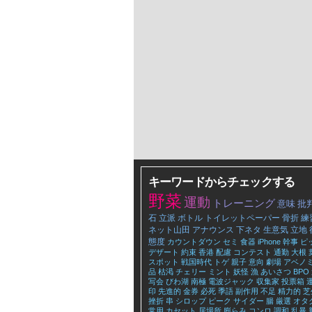
キーワードからチェックする
野菜
運動
トレーニング
意味
批
石
立派
ボトル
トイレットペーパー
骨折
練
ネット山田
アナウンス
下ネタ
生意気
立地
態度
カウントダウン
セミ
食器
iPhone
幹事
ピ
デザート
約束
香港
配慮
コンテスト
通勤
大根
スポット
戦国時代
トゲ
親子
意向
劇場
アベノ
品
枯渇
チェリー
ミント
妖怪
漁
あいさつ
BPO
写会
びわ湖
南極
電波ジャック
収集家
投票箱
印
先進的
金券
必死
季語
副作用
不足
精力的
芝
挫折
串
シロップ
ピーク
サイダー
腸
厳選
オタ
常用
カセット
居場所
膨らみ
コンロ
調和
乱暴