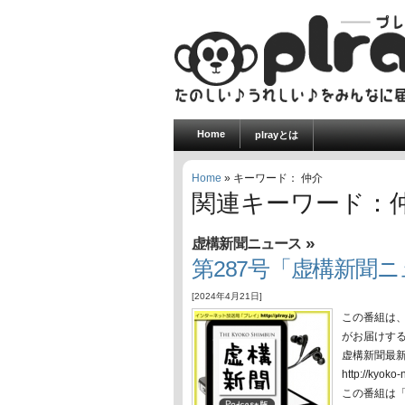
Home
plrayとは
Home
» キーワード： 仲介
関連キーワード：
»
虚構新聞ニュース
第287号「虚構新聞ニュ
[2024年4月21日]
この番組は
がお届けす
虚構新聞最
http://ky
この番組は