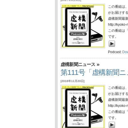
この番組は
がお届けす
虚構新聞最
http://ky
この番組は
です。
Podcast:
Do
»
虚構新聞ニュース
第111号「虚構新聞ニュ
[2016年11月20日]
この番組は
がお届けす
虚構新聞最
http://ky
この番組は
です。