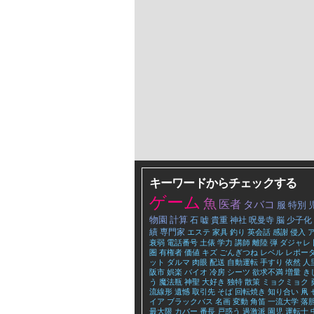
キーワードからチェックする
ゲーム
魚
医者
タバコ
服
特別
物園
計算
石
嘘
貴重
神社
呪曼寺
脳
少子化
績
専門家
エステ
家具
釣り
英会話
感謝
侵入
衰弱
電話番号
土俵
学力
講師
離陸
弾
ダジャレ
圏
有権者
価値
キズ
ごんぎつね
レベル
レポー
ット
ダルマ
肉眼
配送
自動運転
手すり
依然
人
阪市
娯楽
バイオ
冷房
シーツ
欲求不満
増量
き
う
魔法瓶
神聖
大好き
独特
散策
ミョクミョク
流線形
遺憾
取引先
そば
回転焼き
知り合い
凧
イア
ブラックバス
名画
変動
角笛
一流大学
落
最大限
カバー
番長
戸惑う
過激派
園児
運転士