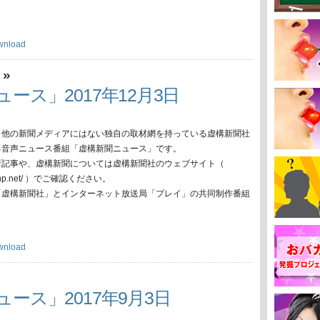
wnload
»
ス
ース」2017年12月3日
、他の新聞メディアにはない独自の取材網を持っている虚構新聞社
る音声ニュース番組「虚構新聞ニュース」です。
新記事や、虚構新聞については虚構新聞社のウェブサイト（
oko-np.net/ ）でご確認ください。
「虚構新聞社」とインターネット放送局「プレイ」の共同制作番組
wnload
ュース」2017年9月3日