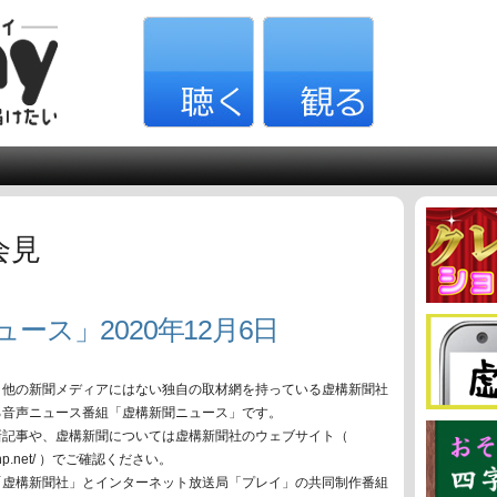
会見
ース」2020年12月6日
、他の新聞メディアにはない独自の取材網を持っている虚構新聞社
る音声ニュース番組「虚構新聞ニュース」です。
新記事や、虚構新聞については虚構新聞社のウェブサイト（
oko-np.net/ ）でご確認ください。
「虚構新聞社」とインターネット放送局「プレイ」の共同制作番組