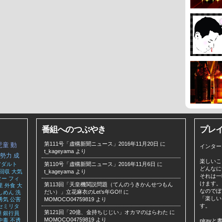
番組へのつぶやき
プレ
第111号「虚構新聞ニュース」2016年11月20日
に
児童
動
インター
t_kageyama
より
勢力
成
楽しいこ
アダルト
第110号「虚構新聞ニュース」2016年11月6日
に
どんなに
回収
大気
t_kageyama
より
それは一
ター
フィ
けます。
第113回「天皇機関説問題（てんのうきかんせつもん
里
外食
大
なのでぼ
だい）」立花麻衣のLet’s年GO!!
に
しめん
洗
「楽しい
勇気
公害
MOMOCO04759819
より
す。
セミリタ
第121回「20億、金持ちじじい」オカマのはらわた
に
胆
銀行員
MOMOCO04759819
より
中毒
不透
plra