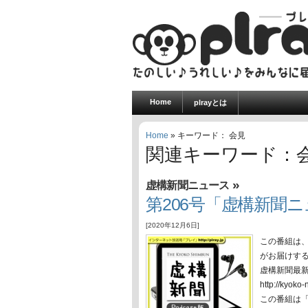
Home
plrayとは
Home
» キーワード： 会見
関連キーワード：
»
虚構新聞ニュース
第206号「虚構新聞ニュ
[2020年12月6日]
この番組は
がお届けす
虚構新聞最
http://ky
この番組は