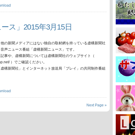
wnload
ース」2015年3月15日
、他の新聞メディアにはない独自の取材網を持っている虚構新聞社
る音声ニュース番組「虚構新聞ニュース」です。
新記事や、虚構新聞については虚構新聞社のウェブサイト（
oko-np.net/ ）でご確認ください。
「虚構新聞社」とインターネット放送局「プレイ」の共同制作番組
wnload
Next Page »