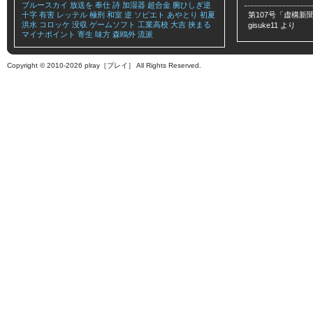
ブルースカイ
放送を
奉仕
詩
加湿器
超合金
腕ひしぎ逆
十字
有害
レッテル
極刑
和室
逆
ソビエト
あやとり
初夏
第107号「虚構新聞
洪水
コロッケ
没収
ゲームソフト
工業高校
大吉
挟まる
gisuke11
より
マイナポイント
寄生
味方
森鴎外
流派
Copyright © 2010-2026 plray［プレイ］ All Rights Reserved.