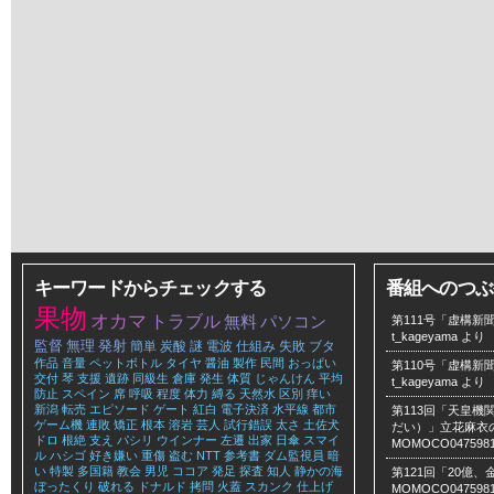
キーワードからチェックする
番組へのつぶ
果物
オカマ
トラブル
無料
パソコン
第111号「虚構新聞
t_kageyama
より
監督
無理
発射
簡単
炭酸
謎
電波
仕組み
失敗
ブタ
作品
音量
ペットボトル
タイヤ
醤油
製作
民間
おっぱい
第110号「虚構新聞
交付
琴
支援
遺跡
同級生
倉庫
発生
体質
じゃんけん
平均
t_kageyama
より
防止
スペイン
席
呼吸
程度
体力
縛る
天然水
区別
痒い
新潟
転売
エピソード
ゲート
紅白
電子決済
水平線
都市
第113回「天皇
ゲーム機
連敗
矯正
根本
溶岩
芸人
試行錯誤
太さ
土佐犬
だい）」立花麻衣のLe
ドロ
根絶
支え
パシリ
ウインナー
左遷
出家
日傘
スマイ
MOMOCO047598
ル
ハシゴ
好き嫌い
重傷
盗む
NTT
参考書
ダム監視員
暗
い
特製
多国籍
教会
男児
ココア
発足
探査
知人
静かの海
第121回「20億
ぼったくり
破れる
ドナルド
拷問
火蓋
スカンク
仕上げ
MOMOCO047598