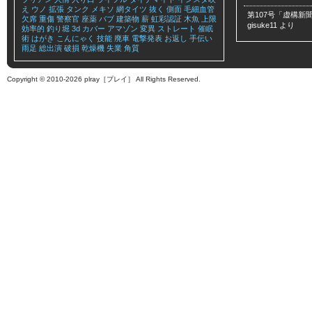
え
ウノ
拡張
タンク
メキソ
網タイツ
抜く
側面
毛細血管
第107号「虚構新聞
欠席
重傷
警察官
座薬
バブ
建築物
薪
虹彩認証
木魚
上限
gisuke11
より
効率的
釣り堀
3d
カバー
アマゾン
変異
ストレート
催眠
術
はがき
こんにゃく
技能
廃車
電撃発表
お返し
手伝い
雨足
総出演
破損
乾燥機
失業
角質
Copyright © 2010-2026 plray［プレイ］ All Rights Reserved.