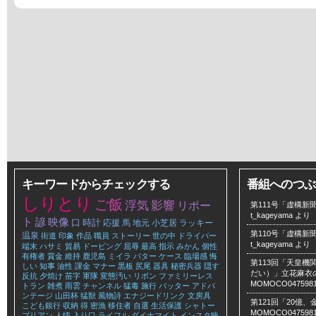
キーワードからチェックする
番組へのつぶ
しりとり
ご飯
浮気
影響
リポー
第111号「虚構新聞
t_kageyama
より
ト
諺
映像
口
時計
応援
馬
地元
小芝居
ラッキー
第110号「虚構新聞
温泉
街道
印象
作品
職員
ストーリー
世の中
ドライバー
t_kageyama
より
端末
ハサミ
貿易
ドーピング
屈辱
最高
指示
みかん
個性
有権者
賞金
維持
鹿児島
ミイラ
バター
ケース
臨場感
悔
第113回「天皇
しい
知事
油性
課金
マナー
黒板
尻尾
器具
秘密兵器
隠す
だい）」立花麻衣のLe
反抗
夕焼け
苗字
軍隊
変態汚い
リボン
ファミリーレス
MOMOCO047598
トラン
雑煮
雨雲
チャンネル
猛毒
施行
バッター
アドバ
ンテージ
山田杯
猛獣
風物詩
エナジードリンク
文房具
第121回「20億
こども銀行
収納
得
密漁
移住者
自選
生活保護
シャトー
MOMOCO047598
ブリアン
人情
入り口
ライフル
ダイナマイト
インスタ映