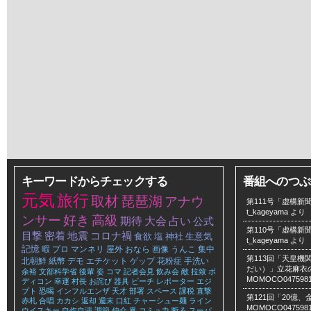
キーワードからチェックする
番組へのつぶ
元気
旅行
取材
琵琶湖
アナウ
第111号「虚構新聞
t_kageyama
より
ンサー
好き
高級
期待
大会
占い
公式
第110号「虚構新聞
目撃
密着
地震
コロナ禍
食欲
塩
神社
生意気
t_kageyama
より
記憶
暇
プロ
マンネリ
屋外
おなら
画像
うんこ
集中
第113回「天皇
北朝鮮
紙幣
デモ
エチケット
ゲップ
花粉症
手洗い
だい）」立花麻衣のLe
余裕
文部科学省
後輩
姿
コマ
記者会見
飲み会
敵
拉致
ボ
MOMOCO047598
ディコン
幸運
村長
お詫び
器具
ビーチ
レポーター
エジ
プト
恐喝
インフルエンザ
天才
部署
スペース
課税
直撃
第121回「20億
赤札
合唱
カカシ
返却
週末
口紅
チャーシュー麺
ライン
MOMOCO047598
ウイスキー
自作自演
調節
仲介
凧
コミュ力
断る
スーパ