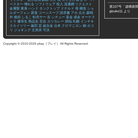
ースター
壊れる
ソフトウェア
投入
流通網
リクエスト
第107号「虚構新聞
金属製
黄身
ハンド
タンクトップ
ドナルド
母
構造
ショ
gisuke11
より
ルダーフォン
尿道
コーンスープ
請求書
アホ
点火
森鴎
外
後続
しるこ
転売ヤー
左
シチュー
返金
成金
オーケス
トラ
優等生
商品名
百合
カツカレー
煩悩
札幌
インチキ
スカイツリー
厳罰
芸
超合金
台本
クロマニヨン
銅
ホコ
リ
ジョギング
文房具
可決
Copyright © 2010-2026 plray［プレイ］ All Rights Reserved.