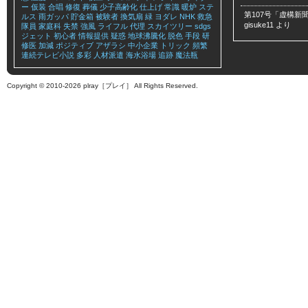
ー
仮装
合唱
修復
葬儀
少子高齢化
仕上げ
常識
暖炉
ステ
第107号「虚構新聞
ルス
雨ガッパ
貯金箱
被験者
換気扇
緑
ヨダレ
NHK
救急
gisuke11
より
隊員
家庭科
失禁
強風
ライフル
代理
スカイツリー
sdgs
ジェット
初心者
情報提供
疑惑
地球沸騰化
脱色
手段
研
修医
加減
ポジティブ
アザラシ
中小企業
トリック
頻繁
連続テレビ小説
多彩
人材派遣
海水浴場
追跡
魔法瓶
Copyright © 2010-2026 plray［プレイ］ All Rights Reserved.