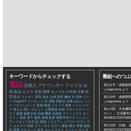
キーワードからチェックする
番組へのつぶ
電話
芸能人
アナウンサー
アイドル
第111号「虚構新聞
会
t_kageyama
より
場
食品
カメラ
笑顔
携帯
モノマネ
小学校
火事
犯
罪
処分
ライオン
景気
借金
法律
謝罪
趣味
外
恐怖
リレ
第110号「虚構新聞
ー
ChatGPT
ランキング
首
演奏
受験生
決着
みかん
ペー
t_kageyama
より
ス
パラリンピック
受賞
牧場
イライラ
培養
ミートソー
第113回「天皇
ス
滑らか
痒い
デビュー
人間関係
依然
マネージャー
ハ
だい）」立花麻衣のLe
ワイ
面接
歯磨き粉
圧縮
機器
街路樹
アベノミクス
オン
ライン
遺産
落下
服装
倒壊
処置
国際宇宙ステーション
MOMOCO047598
アンドロイド白石
虹
道端
イタリアン
エアカーグランプ
第121回「20億
リ
ユネスコ
倍速
ラスベガス
ガチャ
豪邸
輝き
再選
無慈
MOMOCO047598
悲
温度
マスコット
枝豆
ホームステイ
メジャー
サイダ