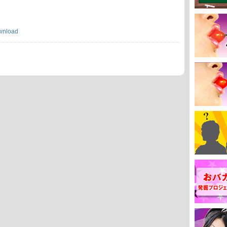
wnload