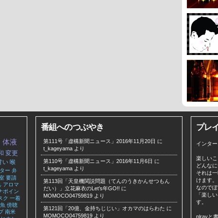
番組へのつぶやき
プレ
コ
体液
第111号「虚構新聞ニュース」2016年11月20日
に
インター
t_kageyama
より
和
変更
楽しいこ
第110号「虚構新聞ニュース」2016年11月6日
に
甘い
喉
どんなに
t_kageyama
より
ター
弁
それは一
室
要請
けます。
第113回「天皇機関説問題（てんのうきかんせつもん
具
アロマ
なのでぼ
だい）」立花麻衣のLet’s年GO!!
に
ナポイン
「楽しい
MOMOCO04759819
より
スク
一着
す。
魚
傍聴
第121回「20億、金持ちじじい」オカマのはらわた
に
プ
南米
MOMOCO04759819
より
plra