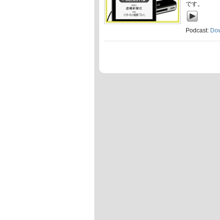
です。
Podcast:
Do