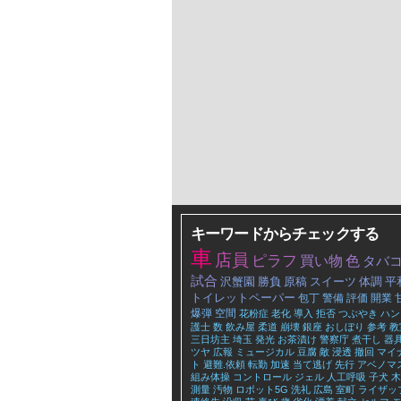
キーワードからチェックする
車
店員
ピラフ
買い物
色
タバ
試合
沢蟹園
勝負
原稿
スイーツ
体調
平
トイレットペーパー
包丁
警備
評価
開業
爆弾
空間
花粉症
老化
導入
拒否
つぶやき
ハン
護士
数
飲み屋
柔道
崩壊
銀座
おしぼり
参考
教
三日坊主
埼玉
発光
お茶漬け
警察庁
煮干し
器
ツヤ
広報
ミュージカル
豆腐
敵
浸透
撤回
マイ
ト
避難.依頼
転勤
加速
当て逃げ
先行
アベノマ
組み体操
コントロール
ジェル
人工呼吸
子犬
木
測量
汚物
ロボット5G
洗礼
広島
室町
ライザッ