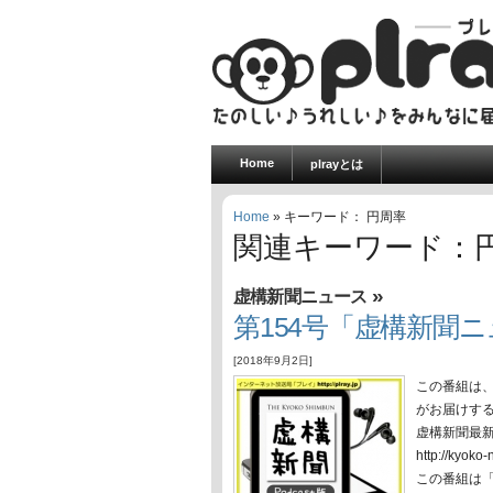
Home
plrayとは
Home
» キーワード： 円周率
関連キーワード：
»
虚構新聞ニュース
第154号「虚構新聞ニ
[2018年9月2日]
この番組は
がお届けす
虚構新聞最
http://ky
この番組は