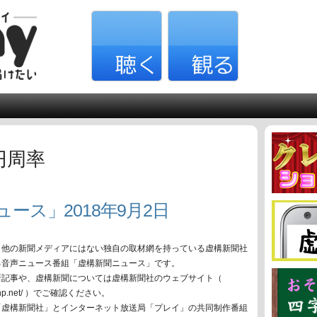
円周率
ュース」2018年9月2日
、他の新聞メディアにはない独自の取材網を持っている虚構新聞社
る音声ニュース番組「虚構新聞ニュース」です。
新記事や、虚構新聞については虚構新聞社のウェブサイト（
oko-np.net/ ）でご確認ください。
「虚構新聞社」とインターネット放送局「プレイ」の共同制作番組