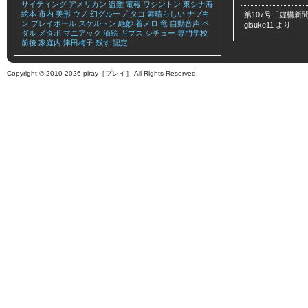
サイティング
アメリカン
盗難
電報
ワシントン
東シナ海
絵本
市内
美形
ウノ
幻グループ
タコ
素晴らしい
ナプキ
第107号「虚構新聞
ン
プレイボール
スケルトン
絶妙
着メロ
竜
自動音声
ペ
gisuke11
より
ダル
メタボ
マニアック
油絵
ギプス
シチュー
専門学校
前後
家庭内
津田梅子
残す
認定
Copyright © 2010-2026 plray［プレイ］ All Rights Reserved.