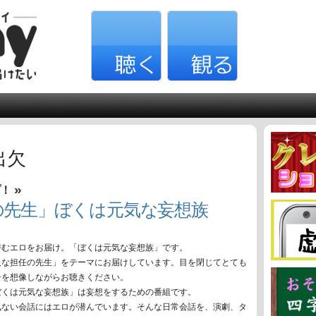
出欠
»
プ！
の先生」ぼくは元気な妄想族
潜むエロをお届け。「ぼくは元気な妄想族」です。
人な担任の先生」をテーマにお届けしています。目を閉じてとても
子を想像しながらお聴きください。
ぼくは元気な妄想族」は妄想をするための番組です。
気ない会話にはエロが潜んでいます。そんな日常会話を、演劇、タ