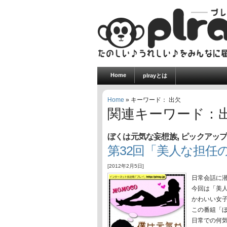
Home
plrayとは
Home
» キーワード： 出欠
関連キーワード：
,
ぼくは元気な妄想族
ピックアッ
第32回「美人な担任
[2012年2月5日]
日常会話に
今回は「美
かわいい女
この番組「
日常での何