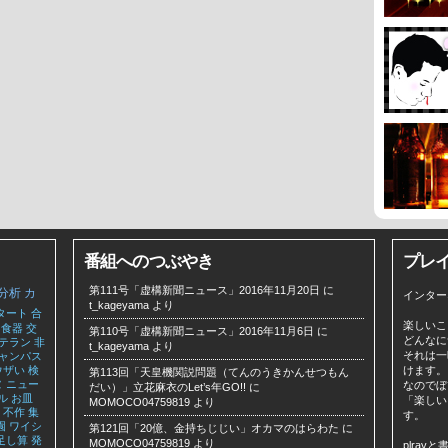
番組へのつぶやき
プレ
第111号「虚構新聞ニュース」2016年11月20日
に
分析
カ
インター
t_kageyama
より
タート
合
楽しいこ
食器
交
第110号「虚構新聞ニュース」2016年11月6日
に
どんなに
テラン
非
t_kageyama
より
それは一
ャンパス
ウザい
検
けます。
第113回「天皇機関説問題（てんのうきかんせつもん
ヌ
ニュー
なのでぼ
だい）」立花麻衣のLet’s年GO!!
に
ル
お皿
「楽しい
MOMOCO04759819
より
不作
集
す。
園
ワイシ
第121回「20億、金持ちじじい」オカマのはらわた
に
足し算
発
MOMOCO04759819
より
plra