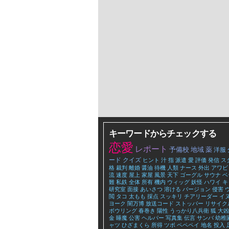
キーワードからチェックする
恋愛
レポート
予備校
地域
薬
洋服
ード
クイズ
ヒント
汁
指
派遣
愛
評価
発信
ス
格
裁判
離婚
醤油
待機
人類
ナース
外出
アワビ
流
速度
屋上
家屋
風景
天下
ゴーグル
サウナ
ベ
難
私鉄
全体
所有
機内
ウィッグ
妖怪
ハワイ
キ
研究室
面接
あいさつ
溶ける
バージョン
侵害
閲
タコ
太もも
採点
スッキリ
チアリーダー
イ
ヨーク
闇万博
放送コード
ストッパー
リサイク
ボウリング
春巻き
陽性
うっかり八兵衛
狐
大凶
金
睡魔
公害
ヘルパー
写真集
伝言
サンバ
幼稚
ャツ
ひざまくら
所得
ツボ
ペペペイ
地名
投入