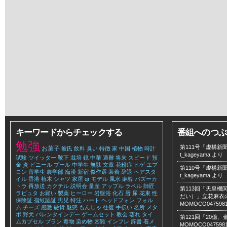
キーワードからチェックする
番組へのつぶ
勉強
第111号「虚構新聞
お菓子
彼氏
飲料
臭い
特徴
家
中国
植物
時計
t_kageyama
より
試験
ツイッター
靴下
栽培
鏡
中華
避難
将来
スピード
預
金
炎
ビニール
プール
中学生
無駄
文章
花粉症
ヒゲ
エプ
第110号「虚構新聞
ロン
留学生
農学部
痴漢
新宿
傑作選
装着
辞退
ヘアスタ
t_kageyama
より
イル
香港
植木
シャツ
家屋
qr
モデル
風水
麻酔
バズーカ
トラ
再放送
カクテル
説明会
量産
アップル
ラベル
師匠
第113回「天皇
ラピュタ
お願い
製薬
ヒーロー
岩盤浴
化石
唇
尿
花束
性
だい）」立花麻衣のLe
保険証
指紋認証
男児
特注
ハート
ヘッドフォン
フォル
MOMOCO047598
ム
チーズ
感激
硬貨
魅惑
もんじゃ
往復
手伝い
名所
メタ
ボ
野犬
バレンタインデー
ゲームセット
教会
蒸れ
タイ
第121回「20億
ムカプセル
プラン
毒物
染め物
困難
インフレ
辞書
着メ
MOMOCO047598