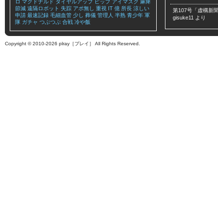
ロ
マクドナルド
ダイヤルアップ
ピップ
アイマスク
麻痺
節減
遠隔ロボット
失踪
アポ無し
重視
IT
億
所長
涼しい
第107号「虚構新聞
申請
最速記録
毛細血管
少し
葬儀
管理人
半熟
青少年
軍
gisuke11
より
隊
ガチャ
つぶつぶ
合戦
冷や飯
Copyright © 2010-2026 plray［プレイ］ All Rights Reserved.