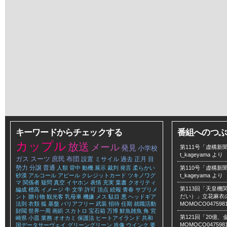
キーワードからチェックする
番組へのつぶ
カップル
放送
メール
発見
第111号「虚構新聞
小学校
t_kageyama
より
ガス
スーツ
庶民
布団
設置
ミサイル
過去
正月
目
勢力
分譲
普通
人類
背中
動機
展示
裁判
発言
柔らかい
第110号「虚構新聞
砂漠
アルコール
アピール
クレジットカード
ツキノワグ
t_kageyama
より
マ
関係者
疑問
真空
イヤホン
表情
充実
葉書
クオリティ
第113回「天皇
編成
標高
イメージ
牛
文学
許可
頂点
続報
青春
サプリメ
だい）」立花麻衣のLe
ント
贈り物
観光客
乳母車
機嫌
メス
駄目
悪
ヘッドギア
法則
衣類
狐
基盤
バリアフリー
武装
招待
任期
就職活動
MOMOCO047598
財閥
世界一周
画鋲
スカトロ
宝石箱
万博
鮮魚雑魚
角
宮
第121回「20億
崎県
小皿
業務
オオカミ
保護法
ヒートアイランド
共和
MOMOCO047598
国データサーヴェイ
グリーングリーン
肖像
ウインク
要