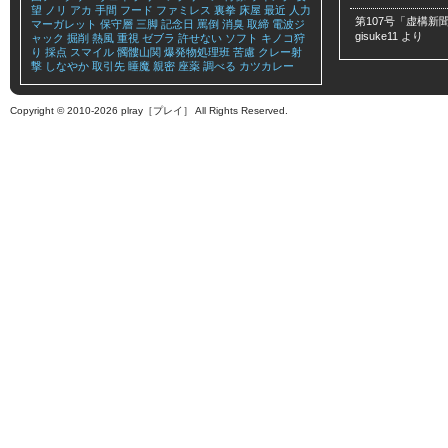
望
ノリ
アカ
手間
フード
ファミレス
裏拳
床屋
最近
人力
第107号「虚構新聞
マーガレット
保守層
三脚
記念日
罵倒
消臭
取締
電波ジ
gisuke11
より
ャック
掘削
熱風
重視
ゼブラ
許せない
ソフト
キノコ狩
り
採点
スマイル
髑髏山関
爆発物処理班
苦慮
クレー射
撃
しなやか
取引先
睡魔
親密
座薬
調べる
カツカレー
Copyright © 2010-2026 plray［プレイ］ All Rights Reserved.