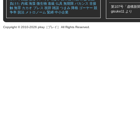
負けた
内蔵
海藻
微生物
進級
仏具
無期限
バカンス
非接
第107号「虚構新聞
触
無罪
カカオ
ブレス
祝辞
雑談
つまみ
降格
ゴーヤー
競
gisuke11
より
争率
脱法
メトロノーム
緊縛
中小企業
Copyright © 2010-2026 plray［プレイ］ All Rights Reserved.