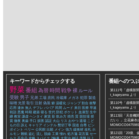
キーワードからチェックする
番組へのつぶ
野菜
番組
為替
時間
戦争
裸
ルール
第111号「虚構新聞
t_kageyama
より
受験
男子
兄弟
工場
庶民
冷蔵庫
メガネ
犯罪
製造
味噌
光景
取引
注射
偽装
第110号「虚構新聞
癖
温暖化
ジャンプ
割合
衝撃
t_kageyama
より
応用
連休
無人
デフレ
ババア
民間
ムード
来日
医療
早速
初詣
悪魔
時期
建築
寝る
世代
防犯
ポケット
血液型
生中
第113回「天皇
継
教室
謙虚
ヘンタイ
家賃
影
飲み方
焼売
質
競技場
授
だい）」立花麻衣のLe
賞
徹夜
奥歯
手口
損害
認証
火山
リス
おやつ
退場
こど
MOMOCO047598
もの日
訴え
キャリア
インテル
懇切丁寧
国道
自尊
ピン
ポイント
ペリー
公民館
出願
メイン
強力
緩衝材
改札
ホ
第121回「20億
ルモン
難航
盗む
流し
脱線
工業
憧れ
処方箋
花言葉
セー
MOMOCO047598
ルス
不良品
攻略
スパイク
2輪車
太宰治
神話
序盤
以上