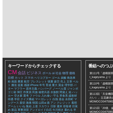
キーワードからチェックする
番組へのつぶ
CM
会話
ビジネス
ボール
ai
社会
物理
価格
第111号「虚構新聞
t_kageyama
より
目標
カット
スマホ
ヘリコプター
ゴール
炭酸
救急車
粉
画面
農業
航空
ブレスレット
慎重
疲労
売上
文章
ベル
第110号「虚構新聞
ト
搬送
提案
感謝
iPhone
年号
育成
重大
賞金
理学部
バ
t_kageyama
より
ター
マフラー
資本主義
ハンバーグ
ノーベル賞
ジャンボ
ゴミ箱
弾圧
作業員
民族
秘密兵器
水族館
間違え
姑
ハッ
第113回「天皇
カー
空き家
選考
ファウル
入れ食い
守る
草食系
緩衝材
だい）」立花麻衣のLe
待遇
半径
クイズ番組
マーガレット
白熱
退会
永田町
マ
MOMOCO047598
ングース
親切
激痛
韓国
山田ai
盾
アン
クレジット
着想
アーム
いいね
集結
上達
スカウト
日影
週末
容疑者
目覚
第121回「20億
め
新品
軍事演習
アンドロイド白石
今川焼き
暴れる
半
MOMOCO047598