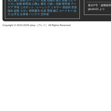
魚人
磁力
罰則
ボーリング
失速
危険性
愚人
黒猫
スピー
ドガン
転勤
飼育員
心構え
暴言
小遣い
念願
研究者
アイ
第107号「虚構新聞
デア
手筒
ニポネット・レーシング
ミキサー
原始的
音楽
gisuke11
より
端末
副業
ヨダレ
新呪蔓寺
社員
雪国
施工
カードキー
迫
力
お手玉
出席者
パンチラ
文科省
Copyright © 2010-2026 plray［プレイ］ All Rights Reserved.