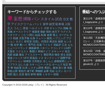
キーワードからチェックする
番組へのつぶ
車
妄想
掃除
パン
スタイル
試合
第111号「虚構新聞
注文
数
t_kageyama
より
字
アイスクリーム
バット
留学
経営
駐車場
入院
主人
うんこ
借金
ヘルメット
大切
ギャンブル
指輪
泥
第110号「虚構新聞
実施
オーストラリア
保護者
微妙
契約
炎天下
ウグイス
t_kageyama
より
クオリティ
こたつ
関心
結晶
転落
倉庫
屋上
ゴーグル
カ
第113回「天皇
ツラ
戦後
天気予報
出身
チェーン
眠気
ハプニング
アク
だい）」立花麻衣のLe
ション
ネズミ
研究室
目隠し
代理店
商店街
無限
センタ
ー
瓶
化学
酎ハイ
専門店
倍速
ワイルド
溶鉱炉
乙女
もち
MOMOCO047598
ニュージーランド
価格破壊
パターン
テコンドー
LGBT
第121回「20億
犬畜生
リクエスト
幕開け
果物ナイフ
タキシード
枝豆
MOMOCO047598
馬群
総裁
撤去
アイススケート
豊臣秀吉
物音
潜る
鉄筋
電波ジャック
UFO
医薬品
イヌ
タンクトップ
国際宇宙
第107号「虚構新聞
ステーション
味噌室
大判焼き
冷しゃぶ
虚構新聞ニュー
gisuke11
より
スプラス
はした金
カキ
ハニー
ハチ公
ホームズ
短足
騎
手
華
色鉛筆
出演
システム障害
凧回し
最強
割り箸
強風
和歌山県
電気代
城下町
博物館
金庫
完結
セダン
モード
刑罰
侵入.住居
着目
鮮明
後悔
ミキサー
排熱
Copyright © 2010-2026 plray［プレイ］ All Rights Reserved.