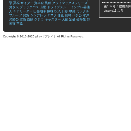
挙
冥福
サイダー
資本金
異種
クライマックスシリーズ
第107号「虚構新聞
焚き火
ブラックバス
出世
ドライブスルー
インプレ芸能
gisuke11
より
人
チアリーダー
山岳地帯
嫌味
投入
日影
甲羅
ミラクル
フルーツ
閲覧
シンデレラ
デスク
休止
龍神
ハチ公
水戸
光圀公
空輸
血筋
クジラ
キャスター
大鍋
定価
優等生
野
良猫
草原
Copyright © 2010-2026 plray［プレイ］ All Rights Reserved.