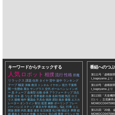
キーワードからチェックする
番組へのつぶ
人気
ロボット
相撲
流行
性格
第111号「虚構新聞
邪魔
t_kageyama
より
リラックス
課題
住所
タイヤ
背中
途中
ランキング
テープ
極楽
演奏
救済
トンネル
イヤホン
視力
千葉県
第110号「虚構新聞
闇
一生懸命
屋台
サングラス
交代
ボールペン
レインボ
t_kageyama
より
ー
息
チューブ
血液型
出動
全体
アラフォー
チップ
頂点
第113回「天皇
家賃
ガキ
器
うなぎ
世界遺産
白身
名刺
性能
気圧
ロゴ
だい）」立花麻衣のLe
リス
接種
地中
審議会
不具合
猟師
遅刻
進歩
薔薇
エスカ
レーター
オンライン
駅伝
処置
麻酔
ボーリング
フレー
MOMOCO047598
バー
ハシゴ
ステップ
東京大学
将棋倒し
悩む
打率
ミニ
第121回「20億
開放
親密
内気
書道
速攻
生活保護
化け物
寝起き
界隈
総
MOMOCO047598
裁
著名人
カカオ
中毒
スカウト
安心感
重度
グランド
快