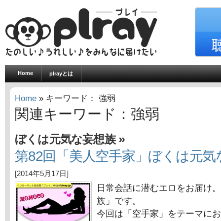
Home
plrayとは
Home
» キーワード： 強弱
関連キーワード：強弱
»
ぼくは元気な妄想族
第82回「美人空手家」ぼくは元気
[2014年5月17日]
日常会話に潜むエロをお届け。
族」です。
今回は「空手家」をテーマにお