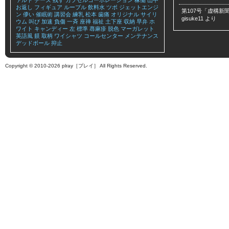
ァルト
チーズ
残す
カプセルコーポレーション
稼働
山中
お返し
フィギュア
ルーブル
飲料水
ツボ
ジェットエンジ
第107号「虚構新聞
ン
儚い
催眠術
講習会
練乳
松本
歯痛
オリジナル
サイリ
gisuke11
より
ウム
叫び
加速
負傷
一斉
座禅
福祉
土下座
収納
早弁
ホ
ワイト
キャンディー
左
標準
蕁麻疹
脱色
マーガレット
英語風
躾
取柄
ワイシャツ
コールセンター
メンテナンス
デッドボール
抑止
Copyright © 2010-2026 plray［プレイ］ All Rights Reserved.