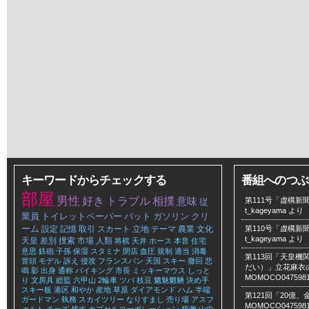
キーワードからチェックする
番組へのつぶ
部屋
男性
好き
トラブル
相撲
意味
第111号「虚構新聞
従
t_kageyama
より
業員
トイレットペーパー
バット
ガソリン
クリ
ーム
設定
記憶
取引
スカート
立地
テーマ
農業
文化
第110号「虚構新聞
t_kageyama
より
天皇
差別
捜索
市場
人類
将棋
天井
ホース
本音
住宅
意思
鉄砲
子孫
保湿
スタミナ
閉店
血圧
規制
適当
消毒
第113回「天皇
冒頭
モデル
訴え
侵攻
フランスパン
天国
スキー
撤回
悲
だい）」立花麻衣のLe
鳴
影
出身
通称
バイキング
市長
ミッキーマウス
しっと
MOMOCO047598
り
文房具
総監
六甲山
2輪車
ツバ
枝豆
魑魅魍魎
決め手
スキー板
港区
和やか
産地
草原
ダイアモンド
ハム
半端
第121回「20億
ガードマン
執務
スカイツリー
なりすまし
売り場
アスフ
MOMOCO047598