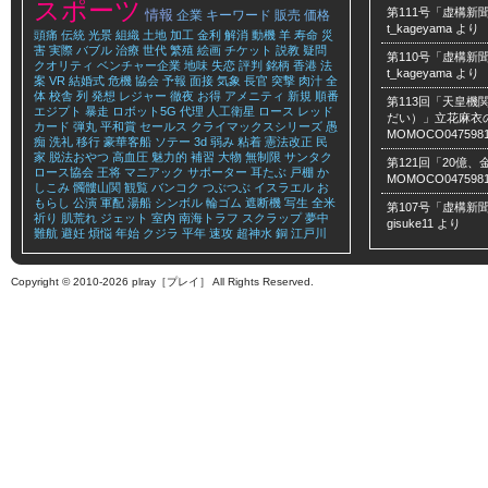
スポーツ
第111号「虚構新聞
情報
企業
キーワード
販売
価格
t_kageyama
より
頭痛
伝統
光景
組織
土地
加工
金利
解消
動機
羊
寿命
災
害
実際
バブル
治療
世代
繁殖
絵画
チケット
説教
疑問
第110号「虚構新聞
クオリティ
ベンチャー企業
地味
失恋
評判
銘柄
香港
法
t_kageyama
より
案
VR
結婚式
危機
協会
予報
面接
気象
長官
突撃
肉汁
全
体
校舎
列
発想
レジャー
徹夜
お得
アメニティ
新規
順番
第113回「天皇
エジプト
暴走
ロボット5G
代理
人工衛星
ロース
レッド
だい）」立花麻衣のLe
カード
弾丸
平和賞
セールス
クライマックスシリーズ
愚
MOMOCO047598
痴
洗礼
移行
豪華客船
ソテー
3d
弱み
粘着
憲法改正
民
家
脱法おやつ
高血圧
魅力的
補習
大物
無制限
サンタク
第121回「20億
ロース協会
王将
マニアック
サポーター
耳たぶ
戸棚
か
MOMOCO047598
しこみ
髑髏山関
観覧
バンコク
つぶつぶ
イスラエル
お
もらし
公演
軍配
湯船
シンボル
輪ゴム
遮断機
写生
全米
第107号「虚構新聞
祈り
肌荒れ
ジェット
室内
南海トラフ
スクラップ
夢中
gisuke11
より
難航
避妊
煩悩
年始
クジラ
平年
速攻
超神水
銅
江戸川
Copyright © 2010-2026 plray［プレイ］ All Rights Reserved.